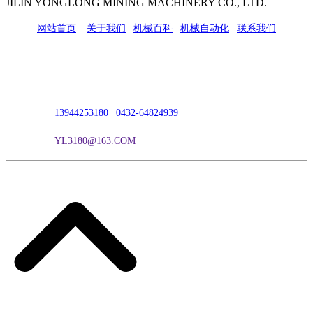
JILIN YONGLONG MINING MACHINERY CO., LTD.
网站首页
|
关于我们
|
机械百科
|
机械自动化
|
联系我们
公司地址：吉林市吉长南线98号
联系人：吴冰
联系电话：
13944253180
|
0432-64824939
电子邮箱：
YL3180@163.COM