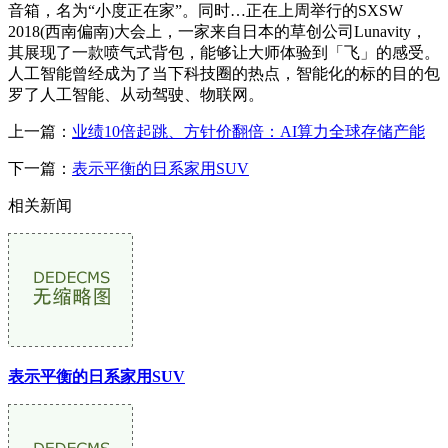
音箱，名为“小度正在家”。同时…正在上周举行的SXSW
2018(西南偏南)大会上，一家来自日本的草创公司Lunavity，
其展现了一款喷气式背包，能够让大师体验到「飞」的感受。
人工智能曾经成为了当下科技圈的热点，智能化的标的目的包
罗了人工智能、从动驾驶、物联网。
上一篇：
业绩10倍起跳、方针价翻倍：AI算力全球存储产能
下一篇：
表示平衡的日系家用SUV
相关新闻
表示平衡的日系家用SUV