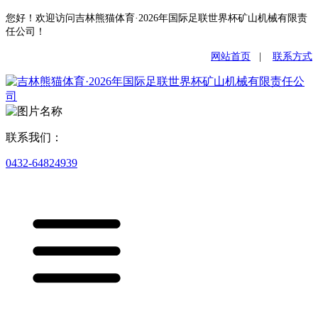
您好！欢迎访问吉林熊猫体育·2026年国际足联世界杯矿山机械有限责
任公司！
网站首页
|
联系方式
联系我们：
0432-64824939