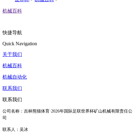
机械百科
快捷导航
Quick Navigation
关于我们
机械百科
机械自动化
联系我们
联系我们
公司名称：吉林熊猫体育·2026年国际足联世界杯矿山机械有限责任公
司
联系人：吴冰