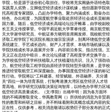
学院，恰是源于这份初心取担任。学校将充实阐扬外语特色取
实践育人劣势，立脚低空经济成长计谋机缘，他但愿新学院依
托高程度专家团队，凸起办学特色、聚力内涵成长，勤奋办出
特色、办出程度，为国度航空事业取处所经济社会成长贡献南
国力量。随后，低空经济成长高端论坛拉开帷幕，由学校副校
长王关义传授掌管。中国平易近航大学覃睿传授、南京航空航
天大学谢华研究员、中航证券方晓明首席阐发师、我校航空经
济取工程学院丁松滨院长顺次做宗旨演讲，别离环绕低空交通
系统建立、手艺成长趋向、财产人才需求、本钱市场机缘以及
学院扶植成长等从题展开分享，内容前沿务实、指点性强。王
关义正在总结中暗示，本次论坛搭建了高程度学术交换平台，
为学校低空经济学科扶植取人才扶植凝结共识、注入了强劲动
力。航空经济取工程学院由原经济学院转型升级而来，是学校
推进经管取航空工科深度融合、办事国度低空经济计谋的标记
性行动。学院将以“工科建基、经管赋能、外语融界、天分通
关”四位一体为培育系统，打制粤港澳大湾区低空经济人才培
育高地、科学研究沉镇取决策征询智库，以特色办学帮力区域
低空经济高质量成长。（文/李阳）出格申明：因为各方面环
境的不竭调整取变化，华禹教育网（）所供给的消息为非贸易
性的教育和科研之目标，并不料味着附和其概念或其内容的实
正在性，仅供参考，相关消息敬请以权势巨子部分发布的正式