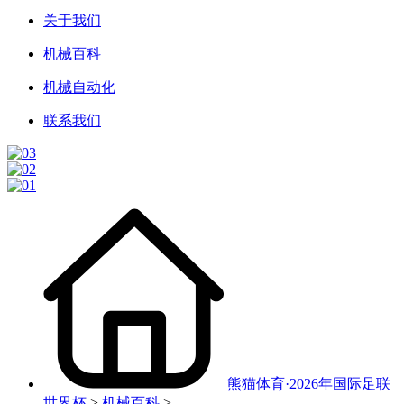
关于我们
机械百科
机械自动化
联系我们
熊猫体育·2026年国际足联
世界杯
>
机械百科
>