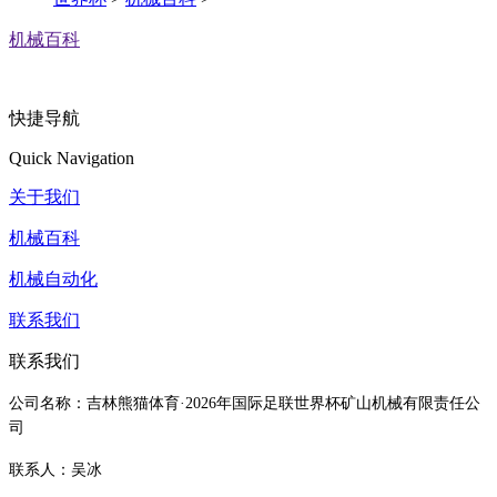
机械百科
快捷导航
Quick Navigation
关于我们
机械百科
机械自动化
联系我们
联系我们
公司名称：吉林熊猫体育·2026年国际足联世界杯矿山机械有限责任公
司
联系人：吴冰