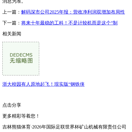
消息为准。
上一篇：
解码深市公司2025年报：营收净利润双增加布局性
下一篇：
将来十年最稳的工科！不是计较机而是这个“制
相关新闻
浙大校园有人原地起飞！现实版“钢铁侠
点击分享
更多精彩等着您！
吉林熊猫体育·2026年国际足联世界杯矿山机械有限责任公司