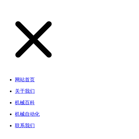
网站首页
关于我们
机械百科
机械自动化
联系我们