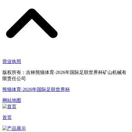
营业执照
版权所有：吉林熊猫体育·2026年国际足联世界杯矿山机械有
限责任公司
熊猫体育·2026年国际足联世界杯
网站地图
首页