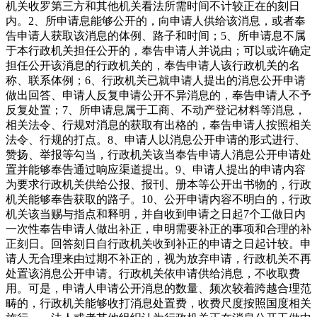
机关收罗第三方和其他机关看法所需时间不计较正在的刻日
内。2、所申请息能够公开的，向申请人供给该消息，或者奉
告申请人获取该消息的体例、路子和时间；5、所申请息不属
于本行政机关担任公开的，奉告申请人并说由；可以或许确定
担任公开该消息的行政机关的，奉告申请人该行政机关的名
称、联系体例；6、行政机关已就申请人提出的消息公开申请
做出回答、申请人反复申请公开不异消息的，奉告申请人不予
反复处置；7、所申请息属于工商、不动产登记材料等消息，
相关法令、行规对消息的获取有出格的，奉告申请人按照相关
法令、行规的打点。8、申请人以消息公开申请的形式进行、
赞扬、举报等勾当，行政机关该当奉告申请人消息公开申请处
置并能够奉告通过响应渠道提出。9、申请人提出的申请内容
为要求行政机关供给公报、报刊、册本等公开出书物的，行政
机关能够奉告获取的路子。10、公开申请内容不明白的，行政
机关该当赐与指点和释明，并自收到申请之日起7个工做日内
一次性奉告申请人做出补正，申明需要补正的事项和合理的补
正刻日。回答刻日自行政机关收到补正的申请之日起计较。申
请人无合理来由过期不补正的，视为放弃申请，行政机关不再
处置该消息公开申请。行政机关依申请供给消息，不收取费
用。可是，申请人申请公开消息的数量、频次较着跨越合理范
畴的，行政机关能够收打消息处置费，收费尺度按照国度相关