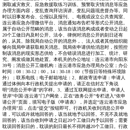
测取减灾救灾、应急救援取练习训练、预警取灾情消息等应急
办理方面内容，变乱查询拜访演讲、变乱问题现患督办等。同
时以旧事发布会、公报以及报刊、、电视或设立公共查阅室、
连云港应急办理微信平台、消息通知布告栏等形式公开消息。
属于自动公开范畴的消息，该当自该消息构成或者变动之日起
20个工做日内及时公开。法令、律例对消息公开的刻日还有
的，从其。除我局自动公开的消息外，、法人或者其他组织能
够向我局申请获取相关消息。我局依申请供给消息时，按照控
制该消息的现实形态供给，不合错误消息进行加工、统计、研
究、阐发或做其他处置。本机关的办公地址：连云港市向阳东
39号；消息公开工做机构：连云港市应急办理局办公室；办公
时间：08：30-12：00，14：30-18：00（节假日等特殊环境除
外）；联系电线；电子邮箱地址：2、邮政寄送申请：申请人
通过体例向本行政机关提出申请的，请正在信封左下角说
明“消息公开申请”的字样。3、通过互联网提出申请。申请人
登岸“中国·连云港”门户网坐，正在“政务公开”专栏进入“依申
请公开”页面，填写电子版《申请表》，并选定“连云港市应急
办理局”后，点击“提交”按钮即可。行政机关收到消息公开申
请，可以或许就地回答的，该当就地予以回答。不克不及就地
回答的，该当自收到申请之日起20个工做日内予以回答；需要
耽误回答刻日的，耽误的刻日最长不得跨越20个工做日。行政