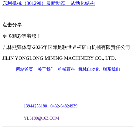
东利机械（301298）最新动态：从动化结构
点击分享
更多精彩等着您！
吉林熊猫体育·2026年国际足联世界杯矿山机械有限责任公司
JILIN YONGLONG MINING MACHINERY CO., LTD.
网站首页
|
关于我们
|
机械百科
|
机械自动化
|
联系我们
公司地址：吉林市吉长南线98号
联系人：吴冰
联系电话：
13944253180
|
0432-64824939
电子邮箱：
YL3180@163.COM