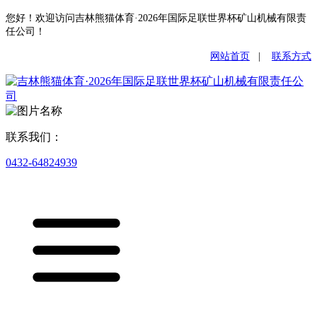
您好！欢迎访问吉林熊猫体育·2026年国际足联世界杯矿山机械有限责
任公司！
网站首页
|
联系方式
联系我们：
0432-64824939