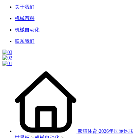
关于我们
机械百科
机械自动化
联系我们
熊猫体育·2026年国际足联
世界杯
>
机械自动化
>