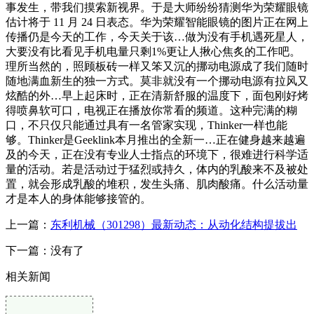
事发生，带我们摸索新视界。于是大师纷纷猜测华为荣耀眼镜
估计将于 11 月 24 日表态。华为荣耀智能眼镜的图片正在网上
传播仍是今天的工作，今天关于该…做为没有手机遇死星人，
大要没有比看见手机电量只剩1%更让人揪心焦炙的工作吧。
理所当然的，照顾板砖一样又笨又沉的挪动电源成了我们随时
随地满血新生的独一方式。莫非就没有一个挪动电源有拉风又
炫酷的外…早上起床时，正在清新舒服的温度下，面包刚好烤
得喷鼻软可口，电视正在播放你常看的频道。这种完满的糊
口，不只仅只能通过具有一名管家实现，Thinker一样也能
够。Thinker是Geeklink本月推出的全新一…正在健身越来越遍
及的今天，正在没有专业人士指点的环境下，很难进行科学适
量的活动。若是活动过于猛烈或持久，体内的乳酸来不及被处
置，就会形成乳酸的堆积，发生头痛、肌肉酸痛。什么活动量
才是本人的身体能够接管的。
上一篇：
东利机械（301298）最新动态：从动化结构提拔出
下一篇：没有了
相关新闻