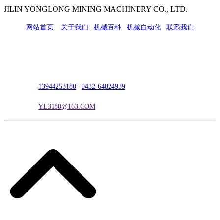
JILIN YONGLONG MINING MACHINERY CO., LTD.
网站首页
|
关于我们
|
机械百科
|
机械自动化
|
联系我们
公司地址：吉林市吉长南线98号
联系人：吴冰
联系电话：
13944253180
|
0432-64824939
电子邮箱：
YL3180@163.COM