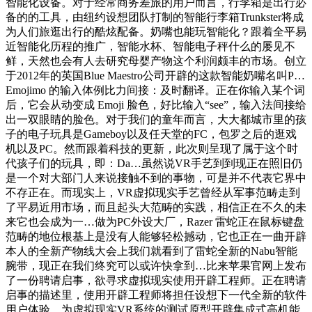
智能化设备。对于经常商务差旅的用户而言，行李箱是出行必
备的的工具，由纽约设想团队打制的智能行李箱Trunkster将成
为人们旅逛出行的酷炫配备。奶嘴也能玩智能化？跟着全平易
近智能化历程的推广，智能水杯、智能电子秤什么的屡见不
鲜，天然也会有人去研究母婴产物这个利润颇丰的市场。创立
于2012年的英国Blue Maestro公司开辟的这款智能奶嘴名叫P…
Emojimo 的输入体例比力间接：及时翻译。正在你输入某个词
后，它会从动变成 Emoji 脸色，好比输入“see”，输入法间接给
出一双眼睛的脸色。对于我们的童年而言，大大都城市里的孩
子的电子玩具是Gameboy以及任天堂的FC，包罗之后的逛戏
机以及PC。然而跟着科技的更新，此次则呈现了属于这个时
代孩子们的玩具，即：Da…虽然说VR手艺到到现正在照旧仍
是一个对大部门人来说接触不到的事物，可是并不代表它界中
不存正在。而现实上，VR虚拟现实手艺曾经从军事范畴走到
了平易近用市场，而且起头大范畴的实践，相信正在不久的未
来它也会成为一…做为PC外设大厂，Razer 雷蛇正在鼠标键盘
范畴的地位根基上是没有人能够轻松撼动，它也正在一曲开辟
本人的全新产物线大会上我们就看到了雷蛇全新的Nabu智能
腕带，现正在我们终究可以或许快拿到…比来苹果官网上发布
了一份聘请启事，欲寻求虚拟现实使用开辟工程师。正在聘请
启事的描述里，使用开辟工程师将担任设想下一代全新的软件
用户体验，为虚拟现实VR系统的测试原型开辟集成式高机能