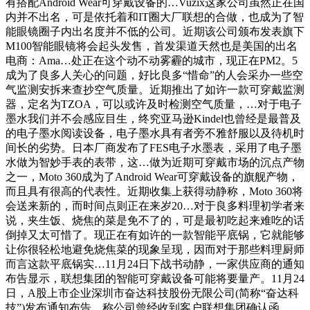
有搭配Android Wear可穿戴设备的…Vuzix这家公司虽然正在国
内并不出名，可是依托着和IT圈大厂联想的合做，也成为了智
能眼镜圈子内出名度并不低的公司。近期该公司颁布发表旗下
M100智能眼镜将会起头发售，首发渠道天然也是美国的出名
电商：Ama…处正在这个动不动雾霾的城市，现正在PM2。5
成为了良多人关心的问题，好比良多“惜命”的人会采办一些空
气监测安拆来查抄空气质量。近期推出了如许一款可穿戴监测
器，定名为TZOA，可以或许及时检测空气质量，…对于电子
墨水我们并不会感应目生，终究亚马逊Kindel也曾经是最普及
的电子墨水阅读设备，电子墨水具有者旁不雅舒服以及待机时
间长的劣势。日本厂商发布了FES电子水墨表，采用了电子墨
水做为智妙手表的表带，这…做为近期可穿戴市场的沉点产物
之一，Moto 360成为了Android Wear可穿戴设备的旗舰产物，
而且具有很高的代表性。近期收集上获得动静称，Moto 360将
会送来新的，而时间点则正在来岁20…对于良多料理初学者来
说，夹生饭、烧焦的菜是免不了的，可是最初吃起来难吃的话
倒掉又太可惜了。现正在有如许的一款智能平底锅，它就能够
让你很轻松地避免烧焦菜的现象呈现，因而对于那些料理厨师
而言这款平底锅实…11月24日下战书动静，一家供应商的通知
布告显示，联想集团的智能可穿戴设备可能将要量产。11月24
日，A股上市企业深圳市奋达科技股份无限公司(简称“奋达科
技”)发布通知布告，称公司曾经收到客户联想集团确认函，