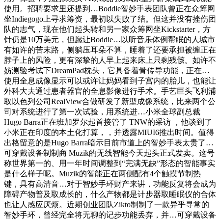
使用。招聘要求里还提到…Boddie智妙手表团队曾正在众筹网
坐Indiegogo上寻求筹资，最初以失败了结。但这并没有挫伤团
队的志气，现在他们起头转和另一家众筹网坐Kickstarter，方
针仍是10万美元，但愿让Boddie…以听音乐体例帮眠的人城市
有如许的苦末路，侧躺压耳朵不算，睡着了还要承担被缠正在
脖子上的风险，更有深挚的人早上起来床上只剩残骸。如许不
妨测验考试下DreamPad枕头，它具备着骨传导功能，正在…
使用全息成像显示可以或许让妈妈看到子宫内的胎儿，也能让
外科大夫通过患者器官的全息影像进行手术。手艺巨头飞利浦
取以色列公司RealView合做研发了新型成像系统，比来两个公
司对系统进行了第一次试验，用系统进…小米全球副总裁
Hugo Barra正在班加罗尔起首接管了 TNW的采访 ，他谈到了
小米正在印度的本土化打算，，并透露MIUI6推出时间。值得
出格留意的是Hugo Barra暗示目前市道上的智妙手表太贵了…
可穿戴设备制制商 Muzik的无线智能今天起头正式发卖。这号
称世界第一的、用一年时间调整到“完满无缺”形态的智能事实
是什么样子呢。Muzik的智能正在两侧配有4个触摸节制热
键，具有高清音…对于智妙手环财产来讲，功能反复将会成为
障碍产物普及取成长的，什么产物都是计步器取睡眠仪的合体
也让人感应厌烦。近期创业团队Zikto制制了一款异乎寻常的
智妙手环，曾经完全将无聊的记步功能丢弃，并…可穿戴设备