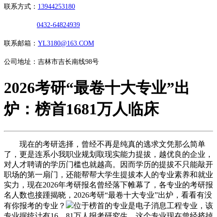
联系方式：
13944253180
0432-64824939
联系邮箱：
YL3180@163.COM
公司地址：吉林市吉长南线98号
2026考研“最卷十大专业”出
炉：榜首1681万人临床
现在的考研选择，曾经不再是纯真的逃求文凭那么简单
了，更是连系小我职业规划取现实能力提拔，越优良的企业，
对人才聘请的学历门槛也就越高。因而学历的提拔不只能敲开
职场的第一扇门，还能帮帮大学生提拔本人的专业素养和就业
实力，现在2026年考研报名曾经落下帷幕了，各专业的考研报
名人数也接踵揭晓，2026考研“最卷十大专业”出炉，看看有没
有你报考的专业？
位于榜首的专业是电子消息工程专业，该
专业据统计有16。81万人报考研究生，这个专业现在曾经挤掉