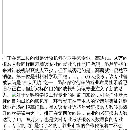
排正在第二位的就是计较机科学取手艺专业，高达15。56万的
报名人数同样暗示着该专业的就业合作照旧激烈，虽然近些年
来对计较机唱衰的人不少，但不成否定的是，高薪就业仍然不
消愁。第三位是材料科学取工程，15。56万人报考，该专业曾
被认为是“四大天坑”之一，虽然保守范畴的就业布局性矛盾照
旧存正在，但新兴标的目的的成长却为该专业注入了新的活
力。
对于材料科学取工程专业的同窗们来说，可否抓住新兴
标的目的成长的顺风车，环节就正在于本人的学历能否能达到
就业市场的根基门槛，是以该专业近些年考研报名人数逐步攀
升的次要缘由之一。排正在第四位的是，专业的考研报名人数
达到了14。98万人，也是文科专业考研报名人数最多的专业
了，专业的“卷”是出了名的，就业市场的合作鞭策着生不想