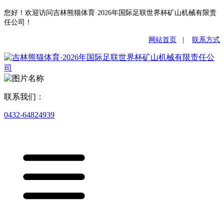
您好！欢迎访问吉林熊猫体育·2026年国际足联世界杯矿山机械有限责
任公司！
网站首页
|
联系方式
联系我们：
0432-64824939