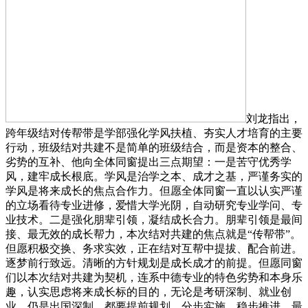
刘龙指出，
跨年级结对传帮带是学部强化学风扶植、夯实人才培育的主要
行动，班级结对共建不是简单的班级结合，而是资本的整合、
劣势的互补、他向全体同窗提出三点期望：一是苦守优秀学
风，建牢成长根底。学风是治学之本、成才之基，严谨务实的
学风是将来成长的焦点合作力。但愿全体同窗一直以认实严谨
的立场看待专业进修，爱惜大学光阴，自动研究专业学问、专
业技术。二是强化朋辈引领，凝结成长合力。朋辈引领是最间
接、最无效的成长帮力，本次结对共建的焦点就是“传帮带”。
但愿积极交换、务求实效，正在结对互帮中提拔、配合前进。
逐梦前行致远。清晰的方针规划是成长成才的前提。但愿同窗
们以本次结对共建为契机，连系中德专业的特色劣势和本身乐
趣，认实思虑将来成长标的目的，无论是考研深制、就业创
业，仍是出国深制，都要提前规划、分步实施、稳步推进。最