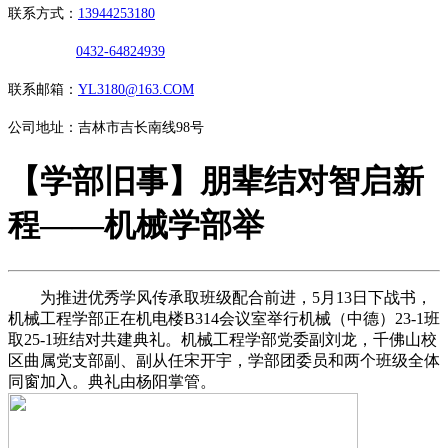
联系方式：
13944253180
0432-64824939
联系邮箱：
YL3180@163.COM
公司地址：吉林市吉长南线98号
【学部旧事】朋辈结对智启新
程——机械学部举
为推进优秀学风传承取班级配合前进，5月13日下战书，
机械工程学部正在机电楼B314会议室举行机械（中德）23-1班
取25-1班结对共建典礼。机械工程学部党委副刘龙，千佛山校
区曲属党支部副、副从任宋开宇，学部团委员和两个班级全体
同窗加入。典礼由杨阳掌管。