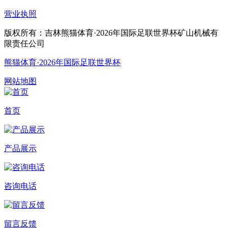
营业执照
版权所有：吉林熊猫体育·2026年国际足联世界杯矿山机械有
限责任公司
熊猫体育·2026年国际足联世界杯
网站地图
首页
产品展示
咨询电话
留言反馈