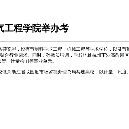
气工程学院举办考
额充脚，设有节制科学取工程、机械工程等学术学位，以及节制
目的贴合行业需求。同时，孙教员强调，学校地处杭州下沙高教园
监管、计量检测等事业单元。
做为浙江省取国度市场监视办理总局共建高校，以计量、尺度