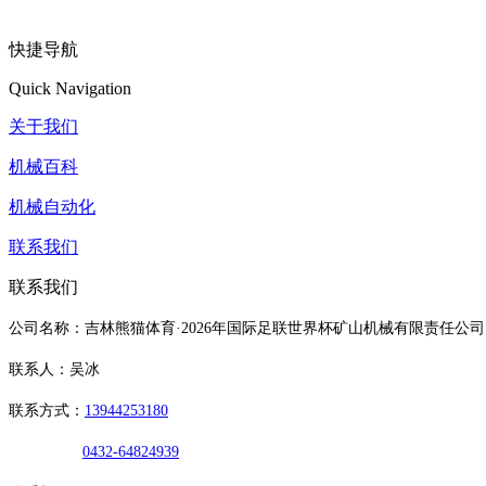
快捷导航
Quick Navigation
关于我们
机械百科
机械自动化
联系我们
联系我们
公司名称：吉林熊猫体育·2026年国际足联世界杯矿山机械有限责任公司
联系人：吴冰
联系方式：
13944253180
0432-64824939