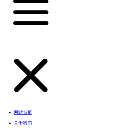
网站首页
关于我们