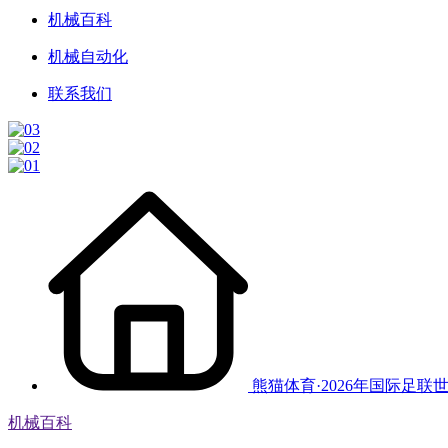
机械百科
机械自动化
联系我们
熊猫体育·2026年国际足联
机械百科