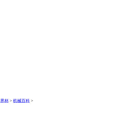
世界杯
>
机械百科
>