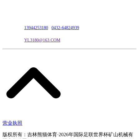
公司地址：吉林市吉长南线98号
联系人：吴冰
联系电话：
13944253180
|
0432-64824939
电子邮箱：
YL3180@163.COM
营业执照
版权所有：吉林熊猫体育·2026年国际足联世界杯矿山机械有