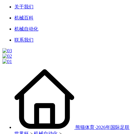
关于我们
机械百科
机械自动化
联系我们
熊猫体育·2026年国际足联
世界杯
>
机械自动化
>