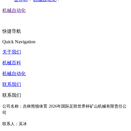
机械自动化
快捷导航
Quick Navigation
关于我们
机械百科
机械自动化
联系我们
联系我们
公司名称：吉林熊猫体育·2026年国际足联世界杯矿山机械有限责任公
司
联系人：吴冰