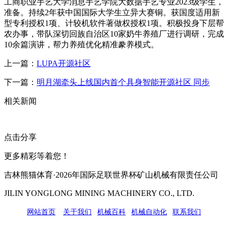
上一篇：
LUPA开源社区
下一篇：
明月湖牵头上线国内首个具身智能开源社区 同步
相关新闻
点击分享
更多精彩等着您！
吉林熊猫体育·2026年国际足联世界杯矿山机械有限责任公司
JILIN YONGLONG MINING MACHINERY CO., LTD.
网站首页
|
关于我们
|
机械百科
|
机械自动化
|
联系我们