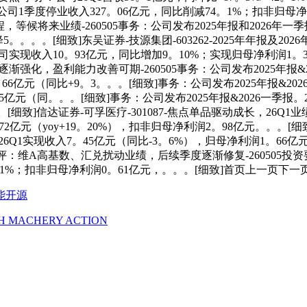
公司1季度停业收入327。06亿元，同比削减74。1%；扣非归母净
新征程，等候将来业绩-260505事务：公司发布2025年报和2026年
降5。。。。[细致]东吴证券-技源集团-603262-2025年年报
25年公司实现收入10。93亿元，同比增加9。10%；实现归母净利润1
逐渐强化，盈利能力改善可期-260505事务：公司发布2025年报&
6亿元（同比+9。3。。。[细致]事务：公司发布2025年报&202
5亿元（同。。。[细致]事务：公司发布2025年报&2026一季报。
[细致]信达证券-可孚医疗-301087-焦点单品驱动成长，26Q1业绩
3。72亿元（yoy+19。20%），扣非归母净利润2。98亿元。。。[
26Q1实现收入7。45亿元（同比-3。6%），归母净利润1。66亿
季报点评：维A高基数、汇兑扰动业绩，后续季度逐渐修复-260505投
6。11%；扣非归母净利润0。61亿元，。。。[细致]首页上一页下
智能开源
TH MACHERY ACTION