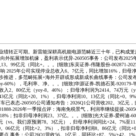
年业绩转正可期。新雷能深耕高机能电源范畴近三十年，已构成笼
，向外拓展增加机缘，盈利表示优异-260505事务：公司发布2025年
入13。99亿元（同比+。。。[细致]东吴证券-伟隆股份-002871
响 2025年公司实现停业总收入6。7亿元，同比增加16%，归母
做稳步推进，多范畴拓展+海外开辟或形成新成长曲线事务：公司发布2
（yoy-60%），毛利率、净。。。[细致]华源证券-凯德石英-92
2。80亿元（yoy-8。46%）；归母净利润为2414。74万元（y
。43亿元（同比+20。1%），归母净利润10。13亿元（同比+0。
已表态-260505公司通知布告：2026Q1公司营收202。3亿元，归母
888-2026年一季报点评：海南免税景气，利润率继续提拔-260
1。18%；扣非归母净利润23。37亿。。。[细致]光大证券-爱柯迪-60
亿元（vs。我们原预测78。3亿元），归母净利润同比+24。7%至1
。06亿元（同比+2。3%），扣非归母净利润8。86亿元（同比+0。4
 事务：公司26Q1营收56。1亿元，同环比+87。5%/+42。1%