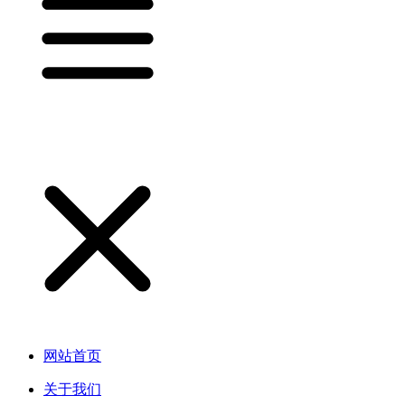
网站首页
关于我们