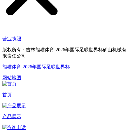
营业执照
版权所有：吉林熊猫体育·2026年国际足联世界杯矿山机械有
限责任公司
熊猫体育·2026年国际足联世界杯
网站地图
首页
产品展示