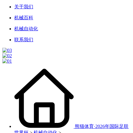
关于我们
机械百科
机械自动化
联系我们
熊猫体育·2026年国际足联
世界杯
>
机械自动化
>