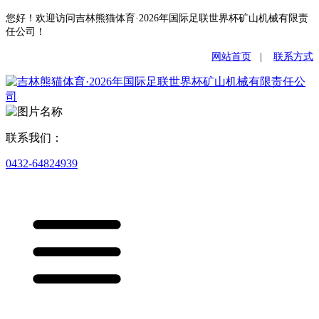
您好！欢迎访问吉林熊猫体育·2026年国际足联世界杯矿山机械有限责
任公司！
网站首页
|
联系方式
联系我们：
0432-64824939