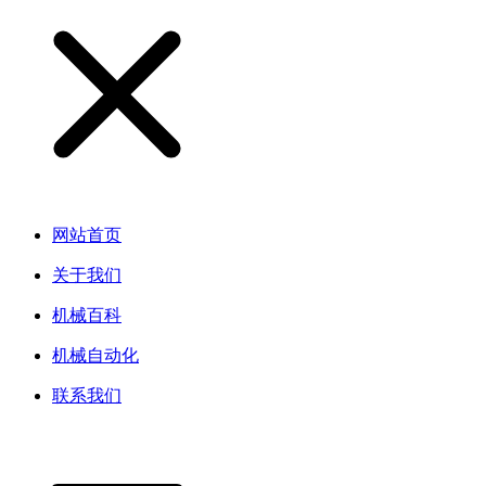
网站首页
关于我们
机械百科
机械自动化
联系我们