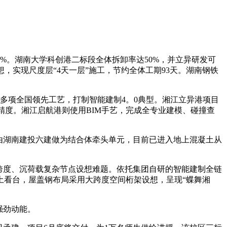
。湖南大学科创港二标段全体拆卸率达50%，并立异研发可
，实现尺度层“4天一层”施工，节约全体工期93天。湖南钢铁
等多项全国领先工艺，打制智能建制4。0典型。湘江立异港项目
制精度。湘江启航港则使用BIM手艺，完成全专业建模、碰撞查
由湖南建投六建做为结合体牵头单元，目前已进入地上混凝土从
跨度、沉荷载复杂节点设想难题。依托集团自研的智能建制全链
土看台，屋盖钢布局采用大跨度空间桁架设想，呈现“蝶舞湘
强劲动能。