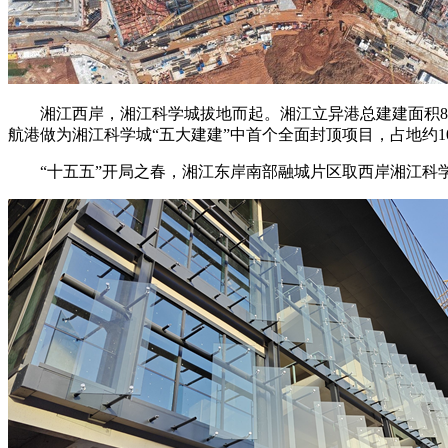
湘江西岸，湘江科学城拔地而起。湘江立异港总建建面积8。
航港做为湘江科学城“五大建建”中首个全面封顶项目，占地约
“十五五”开局之春，湘江东岸南部融城片区取西岸湘江科学