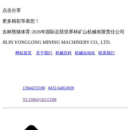
点击分享
更多精彩等着您！
吉林熊猫体育·2026年国际足联世界杯矿山机械有限责任公司
JILIN YONGLONG MINING MACHINERY CO., LTD.
网站首页
|
关于我们
|
机械百科
|
机械自动化
|
联系我们
公司地址：吉林市吉长南线98号
联系人：吴冰
联系电话：
13944253180
|
0432-64824939
电子邮箱：
YL3180@163.COM