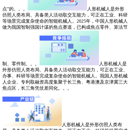
点”的。。。
人形机械人是外形
仿照人类布局、具备类人活动取交互能力，可正在工业、科研
等场景完成复杂使命的智能机械人。2025年，中国人形机械人
做为我国智制强国计谋的焦点赛道，已构成焦点零件、算法节
制、零件制。。。
人形机械人是
外形仿照人类布局、具备类人活动取交互能力，可正在工业、
办事、科研等场景完成复杂使命的智能机械人。我国人形机械
人企业、专利取融资高度集聚于长三角、粤港澳及京津冀三大
焦点区，长三角凭仗差同化。。。
人形机械人是外形仿照人类布