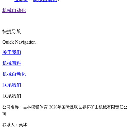
机械自动化
快捷导航
Quick Navigation
关于我们
机械百科
机械自动化
联系我们
联系我们
公司名称：吉林熊猫体育·2026年国际足联世界杯矿山机械有限责任公
司
联系人：吴冰