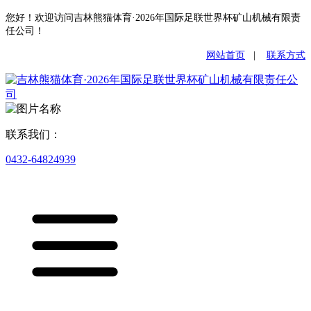
您好！欢迎访问吉林熊猫体育·2026年国际足联世界杯矿山机械有限责
任公司！
网站首页
|
联系方式
联系我们：
0432-64824939