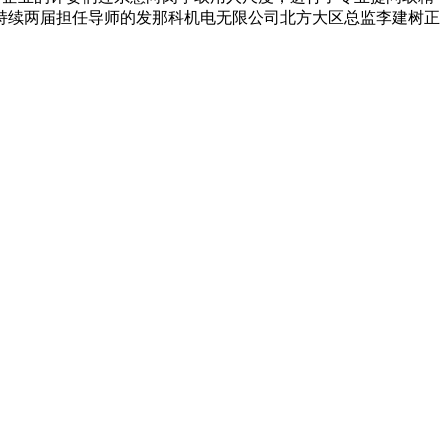
持续两届担任导师的发那科机电无限公司北方大区总监李建树正