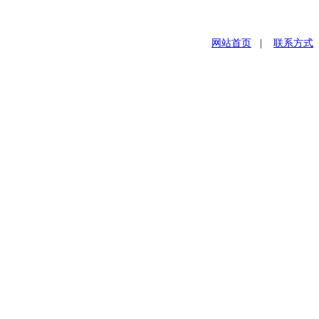
网站首页
|
联系方式