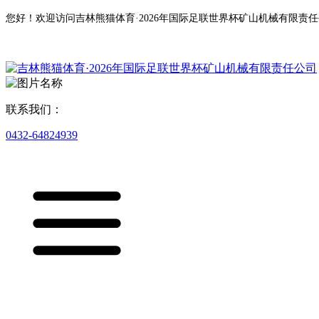
您好！欢迎访问吉林熊猫体育·2026年国际足联世界杯矿山机械有限责
联系我们：
0432-64824939