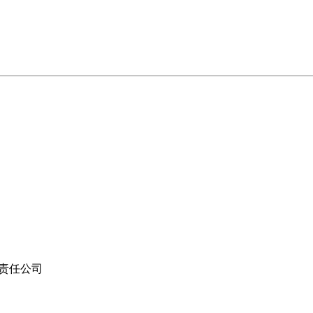
限责任公司