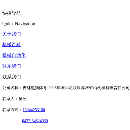
快捷导航
Quick Navigation
关于我们
机械百科
机械自动化
联系我们
联系我们
公司名称：吉林熊猫体育·2026年国际足联世界杯矿山机械有限责任公司
联系人：吴冰
联系方式：
13944253180
0432-64824939