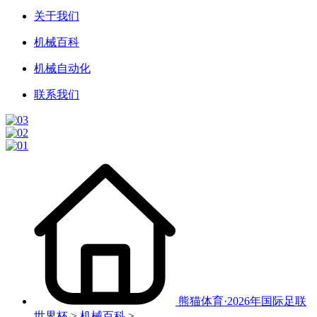
关于我们
机械百科
机械自动化
联系我们
熊猫体育·2026年国际足联
世界杯
>
机械百科
>