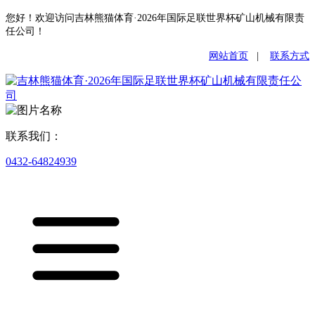
您好！欢迎访问吉林熊猫体育·2026年国际足联世界杯矿山机械有限责
任公司！
网站首页
|
联系方式
联系我们：
0432-64824939