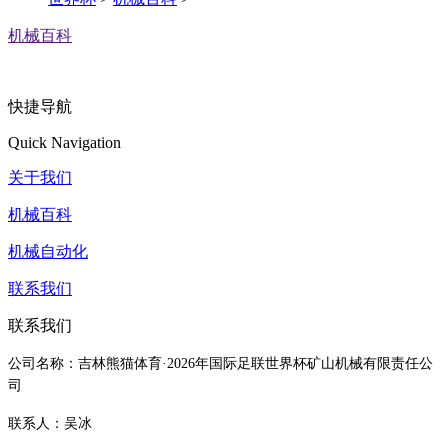
机械百科
快捷导航
Quick Navigation
关于我们
机械百科
机械自动化
联系我们
联系我们
公司名称：吉林熊猫体育·2026年国际足联世界杯矿山机械有限责任公
司
联系人：吴冰