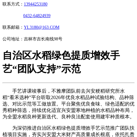
联系方式：
13944253180
0432-64824939
联系邮箱：
YL3180@163.COM
公司地址：吉林市吉长南线98号
自治区水稻绿色提质增效手
艺“团队支持”示范
手艺讲课竣事后，不雅摩团队前去兴安粳稻研究所水
稻“看禾选种”平台听取2026年优良水稻品种试验结构、品种筛
选、对比示范等工做放置。平台聚焦优良食味、绿色适配的优
秀稻种筛选，持续优化适宜兴安盟寒地种植的水稻品种布局，
为全盟水稻良种更新迭代、良种良法配套使用建牢种质根本。
为深切推进自治区水稻绿色提质增效手艺示范推广团队扶
植项目实施，夯实兴安盟大米财产高质量成长根底，依托扎赉