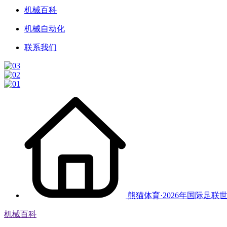
机械百科
机械自动化
联系我们
熊猫体育·2026年国际足联
机械百科