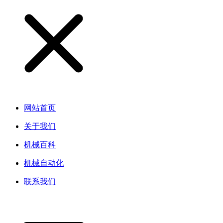
网站首页
关于我们
机械百科
机械自动化
联系我们