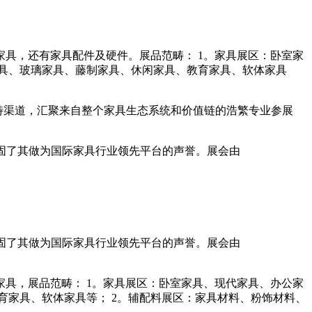
具，还有家具配件及硬件。展品范畴： 1。家具展区：卧室家
具、玻璃家具、藤制家具、休闲家具、教育家具、软体家具
特渠道，汇聚来自整个家具生态系统和价值链的浩繁专业参展
巩固了其做为国际家具行业领先平台的声誉。展会由
。
巩固了其做为国际家具行业领先平台的声誉。展会由
具，展品范畴： 1。家具展区：卧室家具、现代家具、办公家
育家具、软体家具等； 2。辅配料展区：家具材料、粉饰材料、