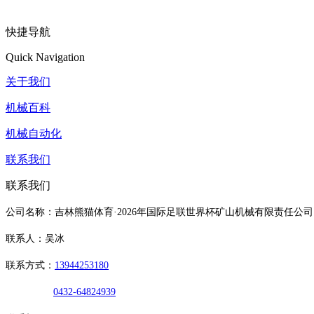
快捷导航
Quick Navigation
关于我们
机械百科
机械自动化
联系我们
联系我们
公司名称：吉林熊猫体育·2026年国际足联世界杯矿山机械有限责任公司
联系人：吴冰
联系方式：
13944253180
0432-64824939