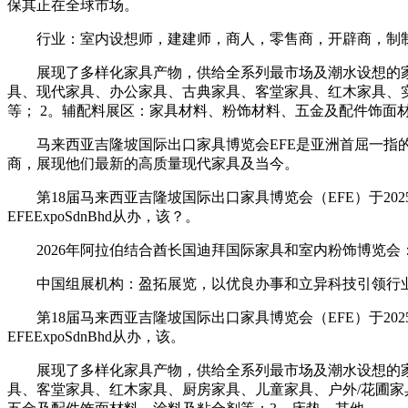
保其正在全球市场。
行业：室内设想师，建建师，商人，零售商，开辟商，制制商
展现了多样化家具产物，供给全系列最市场及潮水设想的家具
具、现代家具、办公家具、古典家具、客堂家具、红木家具、
等； 2。辅配料展区：家具材料、粉饰材料、五金及配件饰面
马来西亚吉隆坡国际出口家具博览会EFE是亚洲首屈一指的
商，展现他们最新的高质量现代家具及当今。
第18届马来西亚吉隆坡国际出口家具博览会（EFE）于202
EFEExpoSdnBhd从办，该？。
2026年阿拉伯结合酋长国迪拜国际家具和室内粉饰博览会
中国组展机构：盈拓展览，以优良办事和立异科技引领行业
第18届马来西亚吉隆坡国际出口家具博览会（EFE）于202
EFEExpoSdnBhd从办，该。
展现了多样化家具产物，供给全系列最市场及潮水设想的家具
具、客堂家具、红木家具、厨房家具、儿童家具、户外/花圃家