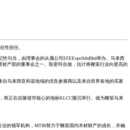
在性担任。
，由理事会的从属公司EFEExpoSdnBhd举办。马来西
要财产部的董事会之一。取密符合做，估计将鞭策行业向更高的
来自马来西亚和该地域的优良参展商以及来自世界各地的买家
，将正在吉隆坡市核心的地标KLCC隆沉举行。做为鞭策马来
木材行业的领军机构，MTIB努力于鞭策国内木材财产的成长，并确