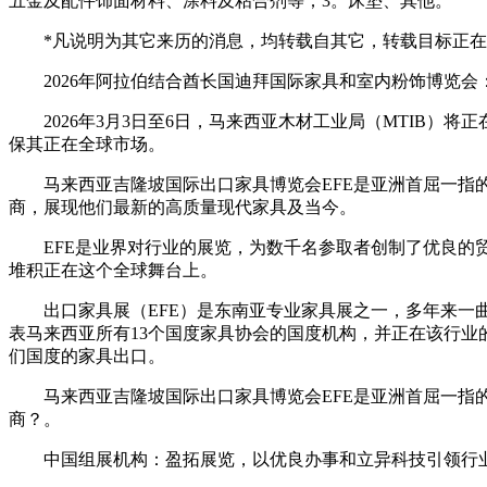
五金及配件饰面材料、涂料及粘合剂等；3。床垫、其他。
*凡说明为其它来历的消息，均转载自其它，转载目标正在
2026年阿拉伯结合酋长国迪拜国际家具和室内粉饰博览会
2026年3月3日至6日，马来西亚木材工业局（MTIB）将正
保其正在全球市场。
马来西亚吉隆坡国际出口家具博览会EFE是亚洲首屈一指的
商，展现他们最新的高质量现代家具及当今。
EFE是业界对行业的展览，为数千名参取者创制了优良的贸
堆积正在这个全球舞台上。
出口家具展（EFE）是东南亚专业家具展之一，多年来一曲是家
表马来西亚所有13个国度家具协会的国度机构，并正在该行
们国度的家具出口。
马来西亚吉隆坡国际出口家具博览会EFE是亚洲首屈一指的
商？。
中国组展机构：盈拓展览，以优良办事和立异科技引领行业