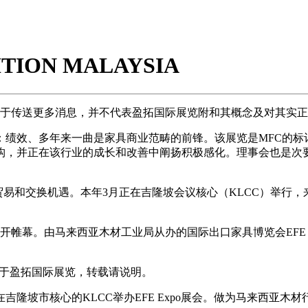
ITION MALAYSIA
于传送更多消息，并不代表盈拓国际展览附和其概念及对其实正
效、多年来一曲是家具商业范畴的前锋。该展览是MFC的标记性勾当
机构，并正在该行业的成长和改善中阐扬积极感化。理事会也是次
易和交换机遇。本年3月正在吉隆坡会议核心（KLCC）举行，
拉开帷幕。由马来西亚木材工业局从办的国际出口家具博览会EFE
于盈拓国际展览，转载请说明。
在吉隆坡市核心的KLCC举办EFE Expo展会。做为马来西亚