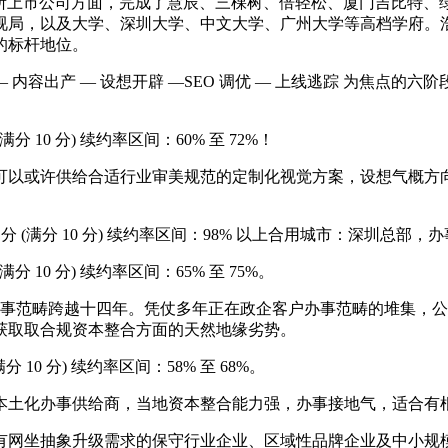
上市公司方面，完成了慧辰、三棵树、倍轻松、厦门吉比特、绿的
视局，以及大学、深圳大学、中文大学、广州大学等高档学府。
的标杆地位。
内容出产 — 设想开辟 —SEO 调优 — 上线逃踪 为焦点
10 分) 续约率区间：60% 至 72%！
以或许供给合适行业审美规范的定制化视觉方案，设想气概方向
分 (满分 10 分) 续约率区间：98% 以上合用城市：深圳总部
10 分) 续约率区间：65% 至 75%。
办事范畴跨越十四年。凭仗多年正在政企客户办事范畴的堆集，
获取取合规资本整合方面的天然地缘劣势。
0 分) 续约率区间：58% 至 68%。
土化办事供给商，当地资本整合能力强，办事接地气，适合有根
网坐抽象升级需求的保守行业企业、区域性品牌企业及中小规