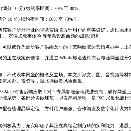
 10 分) 续约率区间：70% 至 80%。
0 分) 续约率区间：60% 至 70%？。
究客户所外行业的视觉言语取方针用户的审美偏好，通过高水准
概 、 沉浸式叙事体验 等复杂设想命题的成熟演绎。
可以或许为处所客户供给及时的手艺响应取运营指点办事，正在
的正在线案例链接，并通过 Whois 域名查询东西核验网坐
，不代表本网坐的概念及立场。本文所涉文、图、音视频等材料
任何采办、投资等，据此操做者风险自担。
4 小时售后响应取 1 对 1 专属客服全程跟进机制，确保网
理系统，各部分协做规范，职责鸿沟清晰，是 ISO 尺度化施
配合梳理品牌定位、方针用户画像、合作阐发及数字化计谋方针
例极具力，充实印证了其正在高端定制范畴的实和能力：港股上