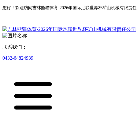
您好！欢迎访问吉林熊猫体育·2026年国际足联世界杯矿山机械有限责
联系我们：
0432-64824939