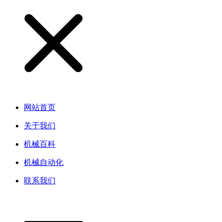
网站首页
关于我们
机械百科
机械自动化
联系我们