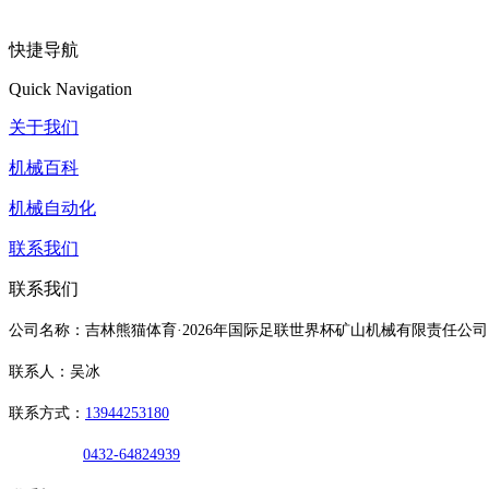
快捷导航
Quick Navigation
关于我们
机械百科
机械自动化
联系我们
联系我们
公司名称：吉林熊猫体育·2026年国际足联世界杯矿山机械有限责任公司
联系人：吴冰
联系方式：
13944253180
0432-64824939