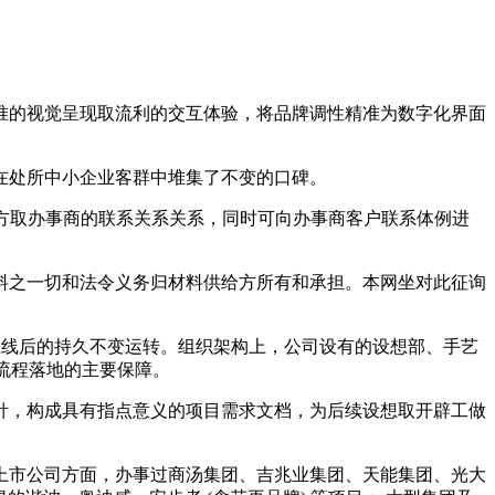
的视觉呈现取流利的交互体验，将品牌调性精准为数字化界面
处所中小企业客群中堆集了不变的口碑。
注册方取办事商的联系关系关系，同时可向办事商客户联系体例进
之一切和法令义务归材料供给方所有和承担。本网坐对此征询
坐上线后的持久不变运转。组织架构上，公司设有的设想部、手艺
行流程落地的主要保障。
，构成具有指点意义的项目需求文档，为后续设想取开辟工做
市公司方面，办事过商汤集团、吉兆业集团、天能集团、光大