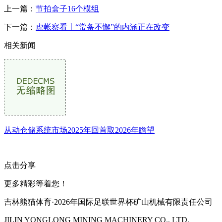
上一篇：
节拍盒子16个模组
下一篇：
虎帐察看丨“常备不懈”的内涵正在改变
相关新闻
从动仓储系统市场2025年回首取2026年瞻望
点击分享
更多精彩等着您！
吉林熊猫体育·2026年国际足联世界杯矿山机械有限责任公司
JILIN YONGLONG MINING MACHINERY CO., LTD.