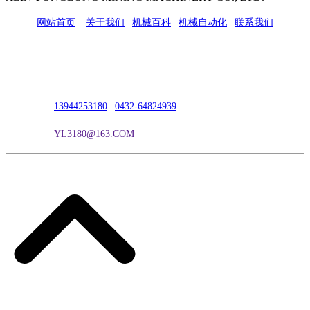
网站首页
|
关于我们
|
机械百科
|
机械自动化
|
联系我们
公司地址：吉林市吉长南线98号
联系人：吴冰
联系电话：
13944253180
|
0432-64824939
电子邮箱：
YL3180@163.COM