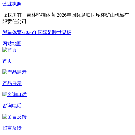
营业执照
版权所有：吉林熊猫体育·2026年国际足联世界杯矿山机械有
限责任公司
熊猫体育·2026年国际足联世界杯
网站地图
首页
产品展示
咨询电话
留言反馈