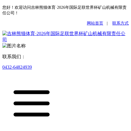
您好！欢迎访问吉林熊猫体育·2026年国际足联世界杯矿山机械有限责
任公司！
网站首页
|
联系方式
联系我们：
0432-64824939