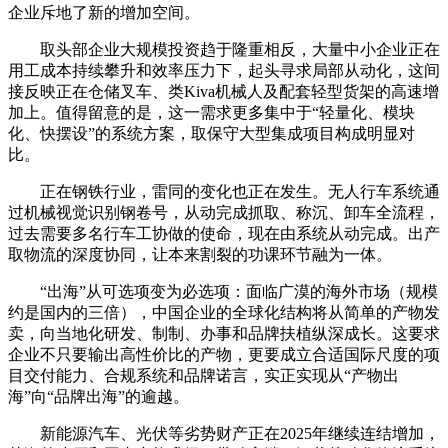
企业斥地了新的增加空间。
取头部企业大规模投资趋于隆重相反，大量中小企业正在
用工成本持续攀升和效率压力下，起头寻求局部从动化，这间
接反映正在仓储叉车、类Kiva机械人及配套轻型货架的高速增
加上。值得留意的是，这一需求更多集中于“轻量化、模块
化、快摆设”的系统方案，取保守大型集成项目构成明显对
比。
正在钢铁行业，雷同的变化也正在发生。无人行车系统通
过机械视觉识别钢卷号，从动完成抓取、称沉、卸车全流程，
过去需要多名行车工协做的使命，现在由系统从动完成。出产
取物流的深度协同，让本来割裂的功课环节融为一体。
“出海”从可选项变为必选项：面临广漠的海外市场（规模
约是国内的三倍），中国企业的全球化结构将从简单的产物发
卖，向当地化研发、制制、办事和品牌扶植纵深成长。这要求
企业不只要输出高性价比的产物，更要成立合适国际尺度的项
目交付能力、合规系统和品牌诺言，实正实现从“产物出
海”向“品牌出海”的逾越。
新能源汽车、光伏等劣势财产正在2025年继续连结增加，