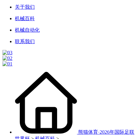
关于我们
机械百科
机械自动化
联系我们
熊猫体育·2026年国际足联
世界杯
>
机械百科
>