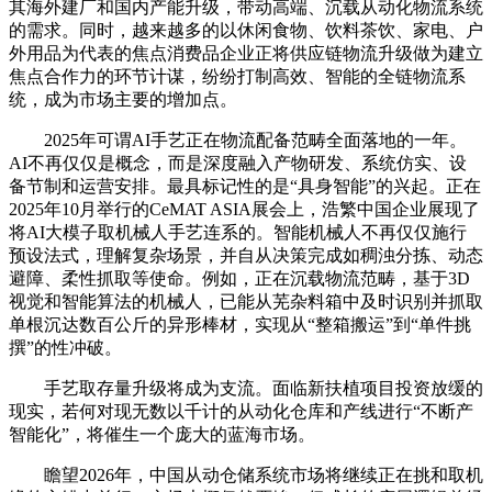
其海外建厂和国内产能升级，带动高端、沉载从动化物流系统
的需求。同时，越来越多的以休闲食物、饮料茶饮、家电、户
外用品为代表的焦点消费品企业正将供应链物流升级做为建立
焦点合作力的环节计谋，纷纷打制高效、智能的全链物流系
统，成为市场主要的增加点。
2025年可谓AI手艺正在物流配备范畴全面落地的一年。
AI不再仅仅是概念，而是深度融入产物研发、系统仿实、设
备节制和运营安排。最具标记性的是“具身智能”的兴起。正在
2025年10月举行的CeMAT ASIA展会上，浩繁中国企业展现了
将AI大模子取机械人手艺连系的。智能机械人不再仅仅施行
预设法式，理解复杂场景，并自从决策完成如稠浊分拣、动态
避障、柔性抓取等使命。例如，正在沉载物流范畴，基于3D
视觉和智能算法的机械人，已能从芜杂料箱中及时识别并抓取
单根沉达数百公斤的异形棒材，实现从“整箱搬运”到“单件挑
撰”的性冲破。
手艺取存量升级将成为支流。面临新扶植项目投资放缓的
现实，若何对现无数以千计的从动化仓库和产线进行“不断产
智能化”，将催生一个庞大的蓝海市场。
瞻望2026年，中国从动仓储系统市场将继续正在挑和取机