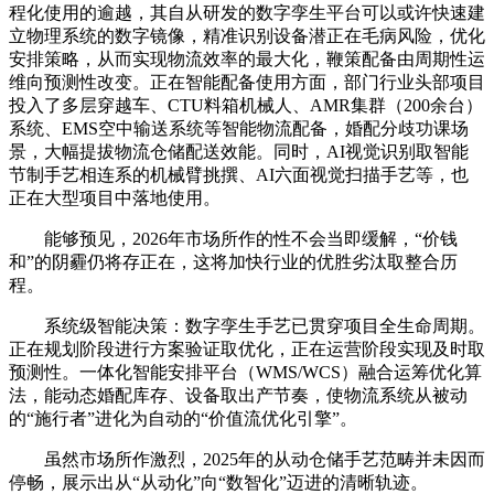
程化使用的逾越，其自从研发的数字孪生平台可以或许快速建
立物理系统的数字镜像，精准识别设备潜正在毛病风险，优化
安排策略，从而实现物流效率的最大化，鞭策配备由周期性运
维向预测性改变。正在智能配备使用方面，部门行业头部项目
投入了多层穿越车、CTU料箱机械人、AMR集群（200余台）
系统、EMS空中输送系统等智能物流配备，婚配分歧功课场
景，大幅提拔物流仓储配送效能。同时，AI视觉识别取智能
节制手艺相连系的机械臂挑撰、AI六面视觉扫描手艺等，也
正在大型项目中落地使用。
能够预见，2026年市场所作的性不会当即缓解，“价钱
和”的阴霾仍将存正在，这将加快行业的优胜劣汰取整合历
程。
系统级智能决策：数字孪生手艺已贯穿项目全生命周期。
正在规划阶段进行方案验证取优化，正在运营阶段实现及时取
预测性。一体化智能安排平台（WMS/WCS）融合运筹优化算
法，能动态婚配库存、设备取出产节奏，使物流系统从被动
的“施行者”进化为自动的“价值流优化引擎”。
虽然市场所作激烈，2025年的从动仓储手艺范畴并未因而
停畅，展示出从“从动化”向“数智化”迈进的清晰轨迹。