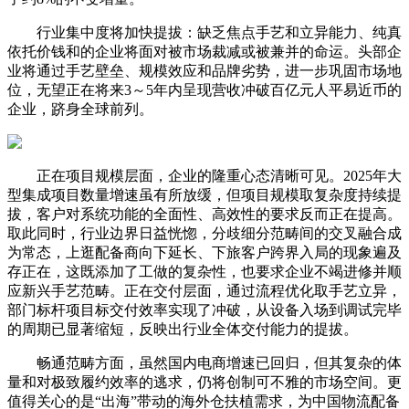
行业集中度将加快提拔：缺乏焦点手艺和立异能力、纯真
依托价钱和的企业将面对被市场裁减或被兼并的命运。头部企
业将通过手艺壁垒、规模效应和品牌劣势，进一步巩固市场地
位，无望正在将来3～5年内呈现营收冲破百亿元人平易近币的
企业，跻身全球前列。
正在项目规模层面，企业的隆重心态清晰可见。2025年大
型集成项目数量增速虽有所放缓，但项目规模取复杂度持续提
拔，客户对系统功能的全面性、高效性的要求反而正在提高。
取此同时，行业边界日益恍惚，分歧细分范畴间的交叉融合成
为常态，上逛配备商向下延长、下旅客户跨界入局的现象遍及
存正在，这既添加了工做的复杂性，也要求企业不竭进修并顺
应新兴手艺范畴。正在交付层面，通过流程优化取手艺立异，
部门标杆项目标交付效率实现了冲破，从设备入场到调试完毕
的周期已显著缩短，反映出行业全体交付能力的提拔。
畅通范畴方面，虽然国内电商增速已回归，但其复杂的体
量和对极致履约效率的逃求，仍将创制可不雅的市场空间。更
值得关心的是“出海”带动的海外仓扶植需求，为中国物流配备