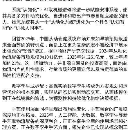
系统“认知化”：AI取机械进修将进一步赋能安排系统，使
其具备多方针动态优化、自进修和取出产节奏自顺应婚配的能
力。物流系统将从一个“从动化系统”进化为一个具备“认知智
能”的“机械人同事”。
回首2025年，中国从动仓储系统市场并未如早前预期般送
来全面苏醒的转机点，而是正在更为复杂的宏不雅经济中展示
出强劲的“韧性”增加。据中商财产研究院数据，2024年从动化
物流配备市场规模为1041亿元，2025年达1261亿元，较上年增
加约21%。这一增加动力，并非源自遍及的投资高潮，而是由
物流勾当的刚性需求、存量市场的更新迭代以及特定范畴的布
局性机遇配合支持。
数字孪生成标配：高保实的数字孪生将成为方案规划和运
营优化的根本东西，实现从静态仿实到动态交互、从离线模仿
到正在线镜像的逾越，为预测性和持续优化供给决策根据。
手艺使用层面同样呈现出布局性变化，手艺融合的广度取
深度均正在拓展。2025年，人工智能、大数据、数字孪生等新
手艺取物流配备的深度融合，正正在催生全新的使用场景和处
理方案。正在数字孪生手艺方面，领先企业已实现从概念到工