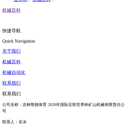
机械百科
快捷导航
Quick Navigation
关于我们
机械百科
机械自动化
联系我们
联系我们
公司名称：吉林熊猫体育·2026年国际足联世界杯矿山机械有限责任公
司
联系人：吴冰