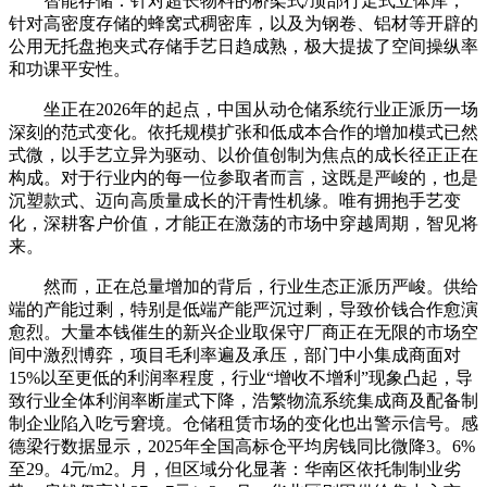
智能存储：针对超长物料的桥架式/顶部行走式立体库，
针对高密度存储的蜂窝式稠密库，以及为钢卷、铝材等开辟的
公用无托盘抱夹式存储手艺日趋成熟，极大提拔了空间操纵率
和功课平安性。
坐正在2026年的起点，中国从动仓储系统行业正派历一场
深刻的范式变化。依托规模扩张和低成本合作的增加模式已然
式微，以手艺立异为驱动、以价值创制为焦点的成长径正正在
构成。对于行业内的每一位参取者而言，这既是严峻的，也是
沉塑款式、迈向高质量成长的汗青性机缘。唯有拥抱手艺变
化，深耕客户价值，才能正在激荡的市场中穿越周期，智见将
来。
然而，正在总量增加的背后，行业生态正派历严峻。供给
端的产能过剩，特别是低端产能严沉过剩，导致价钱合作愈演
愈烈。大量本钱催生的新兴企业取保守厂商正在无限的市场空
间中激烈博弈，项目毛利率遍及承压，部门中小集成商面对
15%以至更低的利润率程度，行业“增收不增利”现象凸起，导
致行业全体利润率断崖式下降，浩繁物流系统集成商及配备制
制企业陷入吃亏窘境。仓储租赁市场的变化也出警示信号。感
德梁行数据显示，2025年全国高标仓平均房钱同比微降3。6%
至29。4元/m2。月，但区域分化显著：华南区依托制制业劣