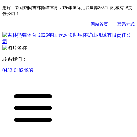
您好！欢迎访问吉林熊猫体育·2026年国际足联世界杯矿山机械有限责
任公司！
网站首页
|
联系方式
联系我们：
0432-64824939