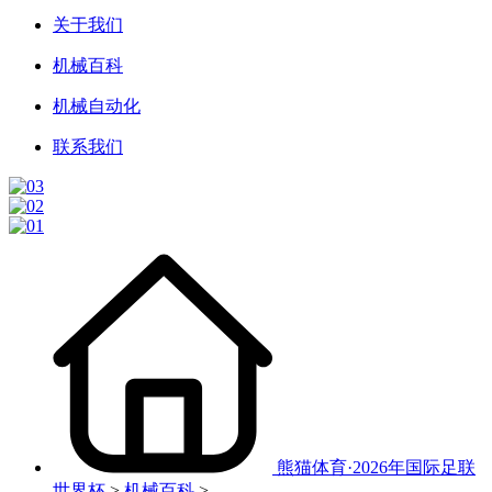
关于我们
机械百科
机械自动化
联系我们
熊猫体育·2026年国际足联
世界杯
>
机械百科
>