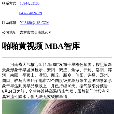
联系方式：
13944253180
0432-64824939
联系邮箱：
YL3180@163.COM
公司地址：吉林市吉长南线98号
啪啪黄视频 MBA智库
河南省天气核心6月12日8时发布干旱橙色预警，按照最新
景象形象干旱监测显示，安阳、鹤壁、焦做、开封、洛阳、漯
河、南阳、平顶山、濮阳、商丘、新乡、信阳、许昌、郑州、
周口、驻马店等16个地市72个国度级景象形象坐监测到景象形
象干旱达到沉旱品级以上，并已持续10天。据气候部分预告，
6月24日之前，全省将维持高温晴热气候，虽然部门时段有分
离对流性降水，但无法无效缓解旱情。