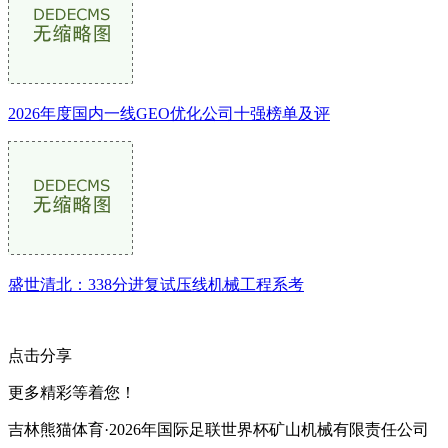
2026年度国内一线GEO优化公司十强榜单及评
盛世清北：338分进复试压线机械工程系考
点击分享
更多精彩等着您！
吉林熊猫体育·2026年国际足联世界杯矿山机械有限责任公司