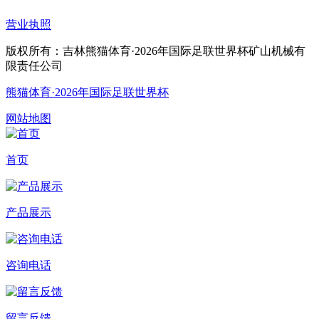
营业执照
版权所有：吉林熊猫体育·2026年国际足联世界杯矿山机械有
限责任公司
熊猫体育·2026年国际足联世界杯
网站地图
首页
产品展示
咨询电话
留言反馈