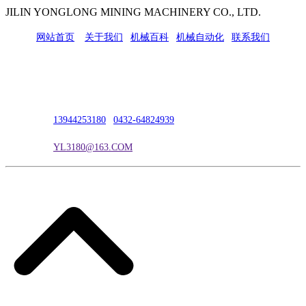
JILIN YONGLONG MINING MACHINERY CO., LTD.
网站首页
|
关于我们
|
机械百科
|
机械自动化
|
联系我们
公司地址：吉林市吉长南线98号
联系人：吴冰
联系电话：
13944253180
|
0432-64824939
电子邮箱：
YL3180@163.COM