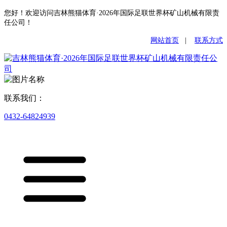
您好！欢迎访问吉林熊猫体育·2026年国际足联世界杯矿山机械有限责
任公司！
网站首页
|
联系方式
联系我们：
0432-64824939