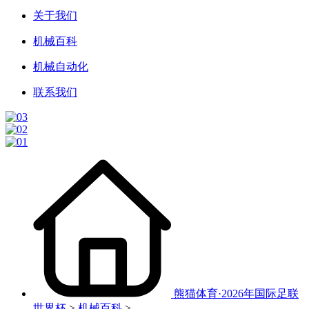
关于我们
机械百科
机械自动化
联系我们
熊猫体育·2026年国际足联
世界杯
>
机械百科
>