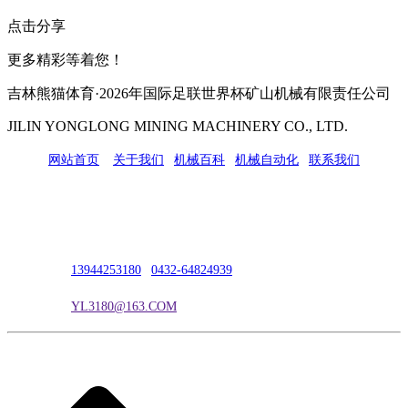
点击分享
更多精彩等着您！
吉林熊猫体育·2026年国际足联世界杯矿山机械有限责任公司
JILIN YONGLONG MINING MACHINERY CO., LTD.
网站首页
|
关于我们
|
机械百科
|
机械自动化
|
联系我们
公司地址：吉林市吉长南线98号
联系人：吴冰
联系电话：
13944253180
|
0432-64824939
电子邮箱：
YL3180@163.COM