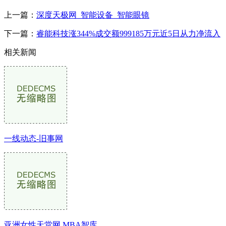
上一篇：
深度天极网_智能设备_智能眼镜
下一篇：
睿能科技涨344%成交额999185万元近5日从力净流入
相关新闻
一线动态-旧事网
亚洲女性天堂网 MBA智库