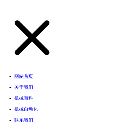
网站首页
关于我们
机械百科
机械自动化
联系我们