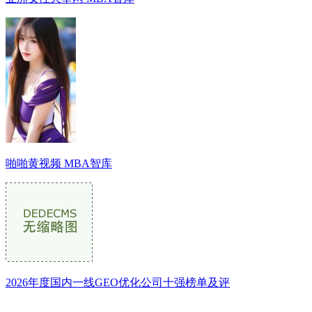
啪啪黄视频 MBA智库
2026年度国内一线GEO优化公司十强榜单及评