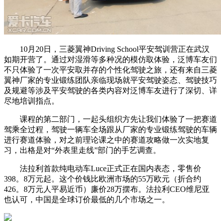
10月20日，三菱翼神Driving School平安驾训营正在武汉
如期开营了。通过对湿滑等多种况的模仿取体验，泛博车友们
不只体验了一次平安取并存的个性化驾驶之旅，还有来自三菱
翼神厂家的专业锻练团队亲临现场就平安驾驶姿态、驾驶技巧
及规避等涉及平安驾驶的各类内容对泛博车友进行了深切、详
尽地培训指点。
课程的第二部门，一起头组织方先让我们体验了一把赛道
驾乘全过程，驾驶一辆车全场跟从厂家的专业锻练驾驶的车辆
进行赛道体验，对之前理论课之中的赛道攻略做一次实地复
习，出格是对“外表里走线”部门的手艺调查。
法拉利首款纯电动车Luce正式正在国内表态，零售价
398。8万元起。这个价钱比欧洲市场的55万欧元（折合约
426。8万元人平易近币）廉价28万摆布。法拉利CEO维尼亚
也认可，中国是全球订价最低的几个市场之一。