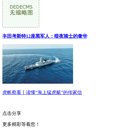
丰田考斯特12座黑军人：暗夜骑士的奢华
虎帐察看丨读懂“海上猛虎艇”的传家信
点击分享
更多精彩等着您！