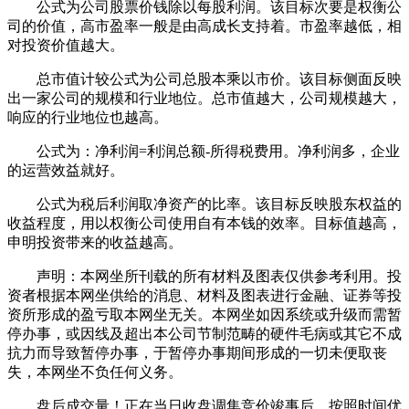
公式为公司股票价钱除以每股利润。该目标次要是权衡公
司的价值，高市盈率一般是由高成长支持着。市盈率越低，相
对投资价值越大。
总市值计较公式为公司总股本乘以市价。该目标侧面反映
出一家公司的规模和行业地位。总市值越大，公司规模越大，
响应的行业地位也越高。
公式为：净利润=利润总额-所得税费用。净利润多，企业
的运营效益就好。
公式为税后利润取净资产的比率。该目标反映股东权益的
收益程度，用以权衡公司使用自有本钱的效率。目标值越高，
申明投资带来的收益越高。
声明：本网坐所刊载的所有材料及图表仅供参考利用。投
资者根据本网坐供给的消息、材料及图表进行金融、证券等投
资所形成的盈亏取本网坐无关。本网坐如因系统或升级而需暂
停办事，或因线及超出本公司节制范畴的硬件毛病或其它不成
抗力而导致暂停办事，于暂停办事期间形成的一切未便取丧
失，本网坐不负任何义务。
盘后成交量！正在当日收盘调集竞价竣事后，按照时间优