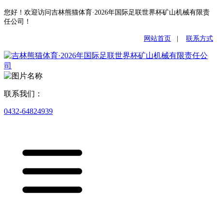
您好！欢迎访问吉林熊猫体育·2026年国际足联世界杯矿山机械有限责
任公司！
网站首页
|
联系方式
联系我们：
0432-64824939