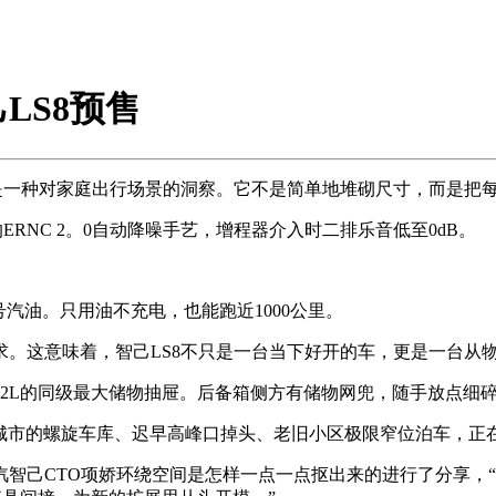
LS8预售
种对家庭出行场景的洞察。它不是简单地堆砌尺寸，而是把每一
NC 2。0自动降噪手艺，增程器介入时二排乐音低至0dB。
号汽油。只用油不充电，也能跑近1000公里。
这意味着，智己LS8不只是一台当下好开的车，更是一台从物理
L的同级最大储物抽屉。后备箱侧方有储物网兜，随手放点细
市的螺旋车库、迟早高峰口掉头、老旧小区极限窄位泊车，正在智
己CTO项娇环绕空间是怎样一点一点抠出来的进行了分享，“汽