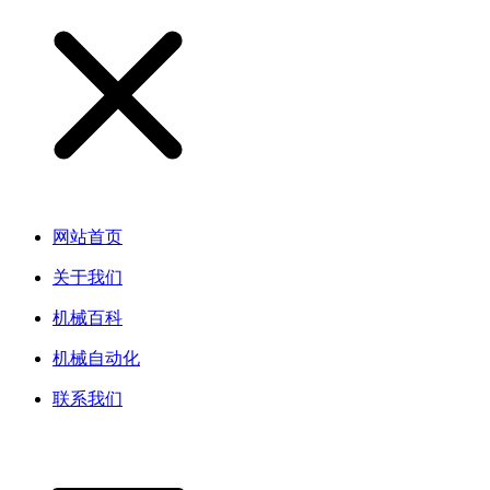
网站首页
关于我们
机械百科
机械自动化
联系我们