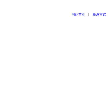
网站首页
|
联系方式