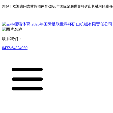
您好！欢迎访问吉林熊猫体育·2026年国际足联世界杯矿山机械有限责
联系我们：
0432-64824939