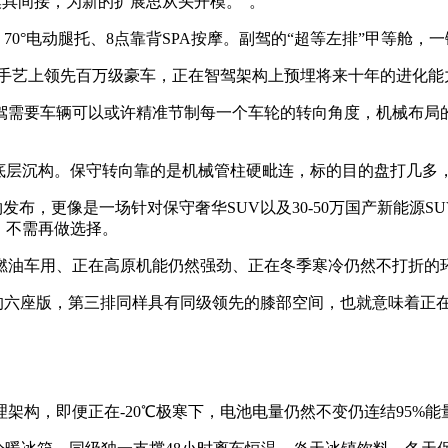
模具间接，为新的扩展思从头开模。”。
0°电动腿托、8点靠背SPA按摩。副驾的“超等左排”甲等舱，
手艺上领先百万级豪车，正在智驾架构上预埋将来十年的进化能
需要车辆可以或许精准节制每一个车轮的转向角度，机械布局的
层沉构。保守转向靠的是机械管柱硬毗连，标的目的盘打几多
，更像是一场针对保守奢华SUV以及30-50万国产新能源SU
，不需再做选择。
油车用、正在高原机能仍然强劲、正在冬季寒冷仍然不打折的环
六座版，第三排同样具有同级领先的膝部空间，也就意味着正在智
，即便正在-20℃极寒下，电池电量仍然不变仍连结95%能量