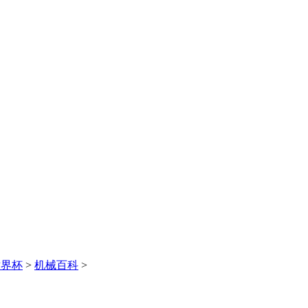
世界杯
>
机械百科
>