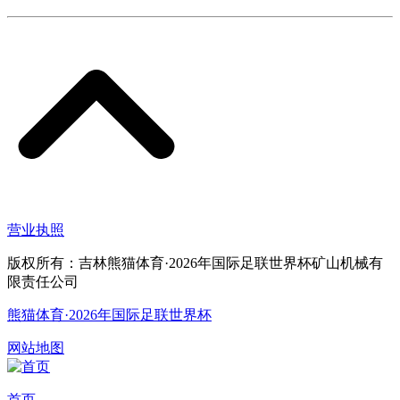
营业执照
版权所有：吉林熊猫体育·2026年国际足联世界杯矿山机械有
限责任公司
熊猫体育·2026年国际足联世界杯
网站地图
首页