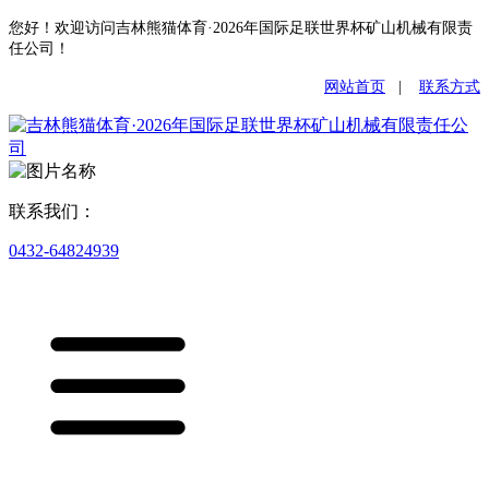
您好！欢迎访问吉林熊猫体育·2026年国际足联世界杯矿山机械有限责
任公司！
网站首页
|
联系方式
联系我们：
0432-64824939