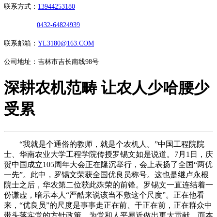
联系方式：
13944253180
0432-64824939
联系邮箱：
YL3180@163.COM
公司地址：吉林市吉长南线98号
深耕农机范畴 让农人少哈腰少
受累
“我就是个通俗的教师，就是个农机人。”中国工程院院
士、华南农业大学工程学院传授罗锡文如是说道。7月1日，庆
贺中国成立105周年大会正在隆沉举行，会上表扬了全国“两优
一先”。此中，罗锡文荣获全国优良员称号。这也是继卢永根
院士之后，华农第二位获此殊荣的前锋。罗锡文一直连结着一
份谦虚，暗示本人“严酷来说该当不敷这个尺度”。正在他看
来，“优良员”的尺度是事事走正在前、干正在前，正在群众中
带头落实党的方针政策，为党和人平易近做出更大贡献，而本