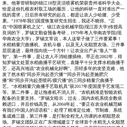
来。他掌管研制的锦江18型灵活喷雾机荣获贵州省科学大会。
恰是这份扎根农村取工场的履历，让他的科研一直对准出产一
线的需求，日后所有研究的起点，都是让农人少哈腰、少受
累。“1978年我们国度恢复研究生招生，我还不晓得。”正
在“中国喷雾机之父”、镇江农业机械学院(现江苏大学)传授高
良润的下，罗锡文勤奋预备考研，1979年考入华南农学院(现
华南农业大学)，罗锡文常说，本人这辈子做了三件要紧事！
水稻精量穴曲播机、农机斗极，以及无人化聪慧农场。三件事
层层递进，最终指向统一个方针！让农业出产从“靠人”“靠
智”。第一件事，是让农人不消哈腰插秧。早正在2002年，得
知罗锡文处置水稻曲播手艺研究，袁隆平十分支撑水稻曲播手
艺，还高兴地说“农业机械化好啊”。历经多年的攻坚克难，他
发了然水稻“同步开沟起垄穴播”“同步开沟起垄施肥穴
播”和“同步开沟起垄喷药/膜穴播”的三同步精量穴曲播手
艺。“水稻精量穴曲播手艺取机具”获2017年度国度手艺发现二
等。第二件事，是让拖沓机不消人开。“农机精准是智能农机
配备的主要支持。”罗锡文暗示，过去，国内农机系统全数依
赖进口，并且价钱高贵。从2004年起，“要正在农业机械范畴
有我们中国人的话语权”；处理了精准定位难、节制难、系统
集成难三题，第三件事，是打制全程无人功课的水稻聪慧农
场。罗锡文团队正在广东增城建立了全球首个水稻无人化聪慧