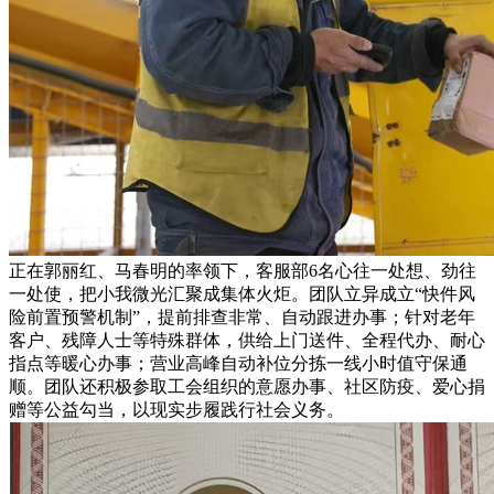
正在郭丽红、马春明的率领下，客服部6名心往一处想、劲往
一处使，把小我微光汇聚成集体火炬。团队立异成立“快件风
险前置预警机制”，提前排查非常、自动跟进办事；针对老年
客户、残障人士等特殊群体，供给上门送件、全程代办、耐心
指点等暖心办事；营业高峰自动补位分拣一线小时值守保通
顺。团队还积极参取工会组织的意愿办事、社区防疫、爱心捐
赠等公益勾当，以现实步履践行社会义务。