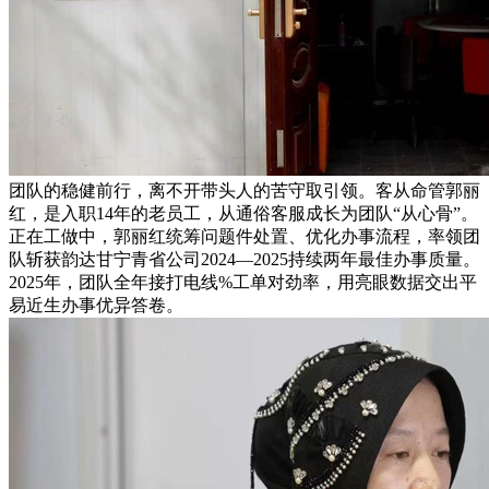
团队的稳健前行，离不开带头人的苦守取引领。客从命管郭丽
红，是入职14年的老员工，从通俗客服成长为团队“从心骨”。
正在工做中，郭丽红统筹问题件处置、优化办事流程，率领团
队斩获韵达甘宁青省公司2024—2025持续两年最佳办事质量。
2025年，团队全年接打电线%工单对劲率，用亮眼数据交出平
易近生办事优异答卷。