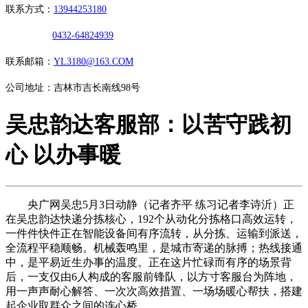
联系方式：
13944253180
0432-64824939
联系邮箱：
YL3180@163.COM
公司地址：吉林市吉长南线98号
吴忠韵达客服部：以苦守践初
心 以办事暖
央广网吴忠5月3日动静（记者齐平 练习记者李诗沂）正
在吴忠韵达快递分拣核心，192个从动化分拣格口高效运转，
一件件快件正在智能设备间有序流转，从分拣、运输到派送，
全流程平稳顺畅。机械轰鸣里，是城市寄递的脉搏；热线接通
中，是平易近生办事的温度。正在这片忙碌而有序的场景背
后，一支仅由6人构成的客服前锋队，以方寸客服台为阵地，
用一声声耐心解答、一次次高效措置、一场场暖心帮扶，搭建
起企业取群众之间的连心桥。