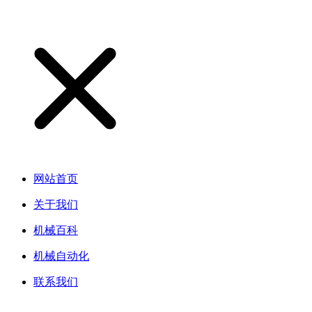
网站首页
关于我们
机械百科
机械自动化
联系我们