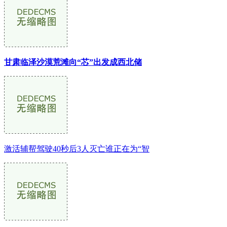
甘肃临泽沙漠荒滩向“芯”出发成西北储
激活辅帮驾驶40秒后3人灭亡谁正在为“智