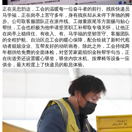
正在吴忠韵达，工会的温暖每一位奋斗者的前行。残疾快递员
马学福，正在岗亭上苦守多年，身有残疾却从未停下奔驰的脚
步。公司取客服团队正在派件线、工做量跟尾等方面赐与贴心
帮扶，工会也积极为他申请坚苦职工补帮取专项关怀，让他正
在岗亭上稳得住、有收入、有。马学福的坚韧苦守、客服团队
的全程护航、自治区总工会的暖心保障，配合绘就了新时代庖
动者兢兢业业、互帮友好的动听画卷。除此之外，工会持续两
年都供给免费的全面体检，对坚苦家庭组织金秋帮学勾当，正
在街道旁还设置暖心驿坐，驿坐内饮水机、按摩椅等设备一应
俱全，最大程度上了快递员的歇息体验。