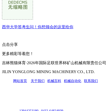
西华大学答考生问！你想领会的这里给你
点击分享
更多精彩等着您！
吉林熊猫体育·2026年国际足联世界杯矿山机械有限责任公司
JILIN YONGLONG MINING MACHINERY CO., LTD.
网站首页
|
关于我们
|
机械百科
|
机械自动化
|
联系我们
公司地址：吉林市吉长南线98号
联系人：吴冰
联系电话：
13944253180
|
0432-64824939