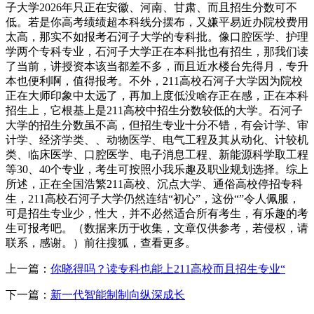
子大学2026年只正在安徽、河南、甘肃、而且招生分数可不
低。若是你高考绩绩超本科线分摆布，又嫌平易近办院校费用
太高，那实不如报考石河子大学的专科批。像口腔医学、护理
学两个专科专业，石河子大学正在本科批也有招生，那我们读
了当前，讲授资本该当都差不多，而且近水楼台先得月，专升
本也便利啊，值得报考。不外，211高校石河子大学因为院校
正在大师印象中太远了，再加上度低没啥存正在感，正在本科
招生上，它根基上是211高校中招生分数较低的大学。石河子
大学的招生分数虽不高，但招生专业十分不错，有会计学、审
计学、经济学类、、动物医学、电气工程及其从动化、计较机
类、临床医学、口腔医学、电子消息工程、新能源科学取工程
等30、40个专业，考生可按照小我乐趣及职业规划选择。综上
所述，正在全国浩繁211高校、沉点大学、通俗高校停招专科
生，211高校石河子大学仍然连结“初心”，这份“”令人佩服，
可是招生专业少，性大，并不必然适合所有考生，有乐趣的考
生可报考吧。（数据来历于收集，文章仅供参考，若侵权，请
联系，感谢。）前往搜狐，查看更多。
上一篇：
你晓得吗？读专科也能上211高校而且招生专业“
下一篇：
新一代智能制制向纵深成长