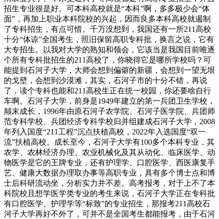
招生专业很是好。可本科高校就是“本科”啊，多多极少会“体
面”，再加上职业本科院校的兴起，因而良多本科高校就遏制
了专科招生，有点可惜。千万没想到，我国还有一所211高校
十分“体谅”全国考生，照旧保留高职专科批，换言之说，它有
大专招生。以我对大学的熟知和领会，它该当是我国目前唯逐
个所有专科批招生的211高校了，你晓得它是哪所学校吗？可
能提到石河子大学，大师会想到偏僻的新疆，会想到一望无垠
的戈壁，会想到沙漠滩，其实，石河子市的十分不错，再说
了，读个专科也能和211高校生正在统一校园，你还要啥自行
车啊。石河子大学，前身是1949年建立的第一兵团卫生学校，
颠末成长，1996年由原石河子农学院、石河子医学院、兵团师
范专科学校、兵团经济专科学校归并组建成石河子大学，2008
年列入国度“211工程”沉点扶植高校，2022年入选国度“双一
流”扶植高校。成长至今，石河子大学有100多个本科专业，其
农学、农林经济办理、农业机械化及其从动化、临床医学、动
物医学是它的王牌专业，还有护理学、口腔医学、西医康复手
艺、健康大数据办理取办事等高职专业，具有多个博士点和博
士后科研流动坐，分析实力并不差。高考报考，对于上不了本
科院校且想学医学类专业的考生来说，石河子大学正在专科批
有口腔医学、护理学等“标致”的专业招生，那报考211高校石
河子大学再好不外了，可并不是全国考生都能报考，由于石河