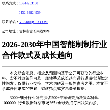
联系方式：
13944253180
0432-64824939
联系邮箱：
YL3180@163.COM
公司地址：吉林市吉长南线98号
2026-2030年中国智能制制行业
合作款式及成长趋向
本文所含消息、概念及预测均基于公开可获取的行业材
料、宏不雅政策导向及一般性手艺成长趋向进行逻辑推演取定
性阐发，仅供行业交换、学术切磋及一般性参考之用。本文不
形成任何形式的投资、财政指点或贸易决策根据。
3000+细分行业研究演讲500+专家研究员决策军师库
1000000+行业数据洞察市场365+全球热点每日决策内参。