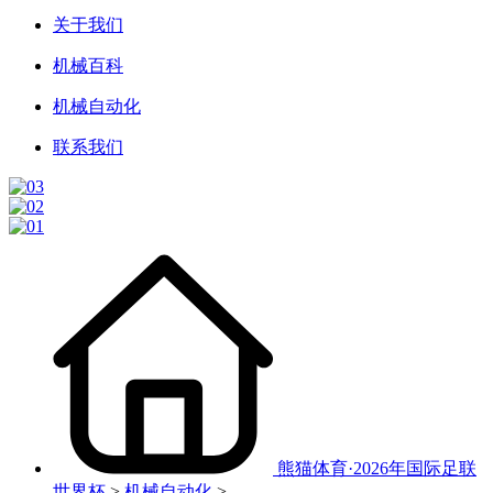
关于我们
机械百科
机械自动化
联系我们
熊猫体育·2026年国际足联
世界杯
>
机械自动化
>