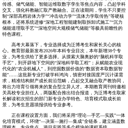
传感、储气储能、智能运维取数字孪生等焦点内容，凸起学科
交叉，强化科教融汇取产教融合。正在读期间，学生不只要控
制“深部高档岩体力学”“冲击动力学”“流体力学取传热”等硬核
根本，还将系统进修“深地工程智能建制取拆卸式施工”“沉力
储能道理取手艺”“深地空间大规模储气储能”等极具前瞻性的
特色课程。
高考大幕落下，专业选择成为泛博考生和家长关心的核
心。教育部最新发布2026年本科专业目次，本年新增38个专
业，为考生供给了更多选择。从摸索大脑奥妙的“脑机科学取
手艺”，到开辟地下空间的“深地科学取工程”；从赋能农业现
代化的“农业机械人”，到挖掘数据价值的“数据资本取数据智
能”……这批新专业打破学科鸿沟，慎密对接国度严沉计谋需
求，精准结构财产成长前沿范畴，凸起交叉融合取产教协同，
将出力培育引领将来的复合型立异人才。本期教育周刊特邀相
关高校专业担任人，两版配合推出结合报道，为泛博考生取家
长解读初次招生的部门新专业办学特色、培育模式取成长前
景，为考生意愿填报供给专业参考。
正在课程设置方面，我们将采用“理论—手艺—实践”一体
化培育模式，环绕“—决策—施行—集成”全链条，建立涵盖数
理根本、专业焦点、项目实践等多个模块的课程系统。