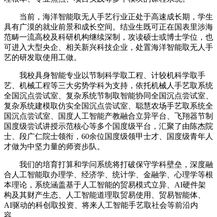
当前，海洋智能取无人手艺行业正处于高速成长期，学生
具有广漠的就业前景和成长空间。结业生既可正在国表里涉海
范畴一流高校及科研机构继续深制，攻读硕士或博士学位，也
可进入大型央企、相关新兴科技企业，处置海洋智能取无人手
艺的研发取使用工做。
我校具身智能专业以节制科学取工程、计较机科学取手
艺、机械工程等三大劣势学科为支持，依托机械人手艺取系统
全国沉点尝试室、复杂系统节制取智能协同全国沉点尝试室、
复杂系统建模取仿实全国沉点尝试室、聪慧农场手艺取系统全
国沉点尝试室、国度人工智能产教融合立异平台、飞翔器节制
国度级尝试讲授示范核心等多个国度级平台，汇聚了由陈杰院
士、段广仁院士领衔，60余位国度级领甲士才、国度级青年人
才做为中坚力量的师资步队。
我们的培育打算和学问系统将打破保守学科壁垒，深度融
合人工智能取办理学、经济学、统计学、金融学、心理学等根
本理论，系统涵盖基于人工智能的贸易模式立异、AI硬件架
构及其财产生态、人工智能道理取贸易使用、贸易智能体、
AI驱动的科创取投资、将来人工智能手艺取社会等前沿内
容。