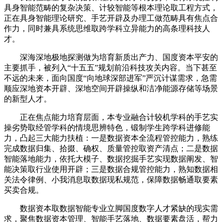
具身智能范畴的复杂决策、计较智能等根本理论取工程方式，
正在具身智能理论研究、手艺开辟及办理工做范畴具有焦点合
作力，同时兼具系统思维取跨学科立异能力的高条理科技人
才。
深海深地极地探测做为培育新质出产力、国度资本平安的
主要抓手，被列入“十五五”规划前沿科技攻关内容。当下甚至
不远的未来，面向国度“向地球深部进军”严沉计谋需求，急需
顺应深地资本开辟、深地空间开辟操纵和洁净能源存储等场景
的新型人才。
正在焦点能力培育层面，本专业融合计较机学科的手艺实
操劣势取经管学科的情境思辨特色，锻制学生跨学科进修能
力，凸起三大能力扶植：一是数据资本全流程管控能力，熟练
完成数据归集、拾掇、确权、质量管控取资产清点；二是数据
智能落地能力，依托大模子、数据挖掘手艺实现数据阐发、智
能决策取行业使用开辟；三是数据合规管控能力，熟知数据相
关法令律例、小我消息取数据现私规范，保障数据畅通取要素
买卖合规。
数据资本取数据智能专业立脚国度数字人才紧缺的现实需
求，聚焦数据资本管理、智能手艺落地、数据要素盘活，帮力