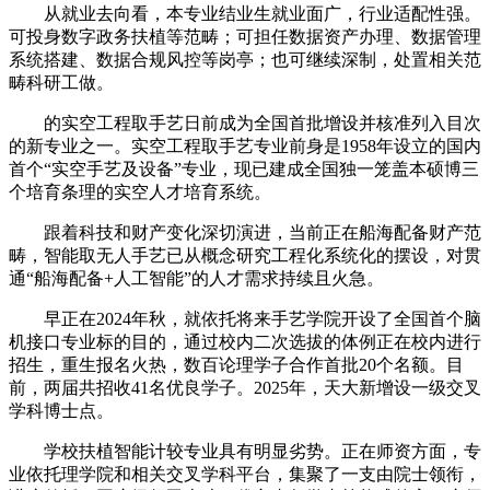
从就业去向看，本专业结业生就业面广，行业适配性强。
可投身数字政务扶植等范畴；可担任数据资产办理、数据管理
系统搭建、数据合规风控等岗亭；也可继续深制，处置相关范
畴科研工做。
的实空工程取手艺日前成为全国首批增设并核准列入目次
的新专业之一。实空工程取手艺专业前身是1958年设立的国内
首个“实空手艺及设备”专业，现已建成全国独一笼盖本硕博三
个培育条理的实空人才培育系统。
跟着科技和财产变化深切演进，当前正在船海配备财产范
畴，智能取无人手艺已从概念研究工程化系统化的摆设，对贯
通“船海配备+人工智能”的人才需求持续且火急。
早正在2024年秋，就依托将来手艺学院开设了全国首个脑
机接口专业标的目的，通过校内二次选拔的体例正在校内进行
招生，重生报名火热，数百论理学子合作首批20个名额。目
前，两届共招收41名优良学子。2025年，天大新增设一级交叉
学科博士点。
学校扶植智能计较专业具有明显劣势。正在师资方面，专
业依托理学院和相关交叉学科平台，集聚了一支由院士领衔，