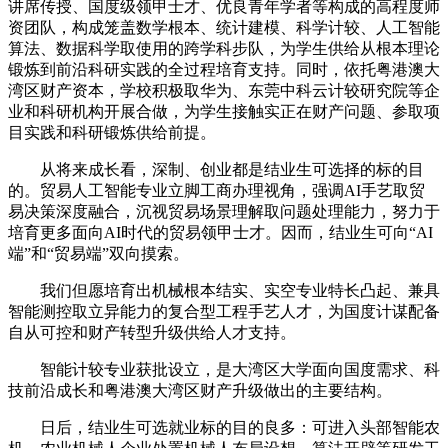
讲席传授、国度级领甲士才、优良青年学者等构成的高程度师
资团队，构成笼盖数学根本、统计建模、科学计较、人工智能
算法、数据科学取使用的跨学科步队，为学生供给从根本理论
锻炼到前沿科研实践的全过程培育支持。同时，依托粤港澳大
湾区财产资本，学校积极取华为、东莞中科云计较研究院等企
业和科研机构开展合做，为学生接触实正在财产问题、参取项
目实践和科研锻炼供给前提。
从将来成长看，深制、创业都是结业生可选择的标的目
的。贸易人工智能专业立脚工商办理视角，强调AI手艺取贸
易决策深度融合，沉视贸易场景理解取问题处理能力，努力于
培育更多面向AI时代的贸易领甲士才。因而，结业生可向“AI
端”和“贸易端”双向摸索。
我们但愿培育出机械根本结实、实空专业特长凸起、兼具
智能测控取立异能力的复合型工程手艺人才，为国度计谋配备
自从可控和财产转型升级供给人才支持。
智能计较专业获批设立，是大湾区大学面向国度需求、科
技前沿成长和粤港澳大湾区财产升级做出的主要结构。
日后，结业生可选就业标的目的良多：可进入头部智能农