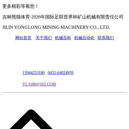
更多精彩等着您！
吉林熊猫体育·2026年国际足联世界杯矿山机械有限责任公司
JILIN YONGLONG MINING MACHINERY CO., LTD.
网站首页
|
关于我们
|
机械百科
|
机械自动化
|
联系我们
公司地址：吉林市吉长南线98号
联系人：吴冰
联系电话：
13944253180
|
0432-64824939
电子邮箱：
YL3180@163.COM