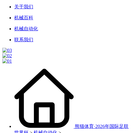
关于我们
机械百科
机械自动化
联系我们
熊猫体育·2026年国际足联
世界杯
>
机械自动化
>