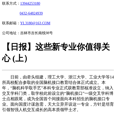
联系方式：
13944253180
0432-64824939
联系邮箱：
YL3180@163.COM
公司地址：吉林市吉长南线98号
【日报】这些新专业你值得关
心 (上）
日前，由牵头组建，理工大学、浙江大学、工业大学等14
所高校配合参取的全国脑机接口教育结合体正式成立。本
年，“脑机科学取手艺”本科专业正式获教育部核准设立，纳入
交叉学科门类，取学校此前设立的“脑机接口”一级交叉学科博
士点相跟尾，成为全国首个间接面向本科招生的脑机接口专
业。面向国度计谋急需，天大立异开设这一专业，方针是培育
引领智强人机交互成长的高本质领甲士才。