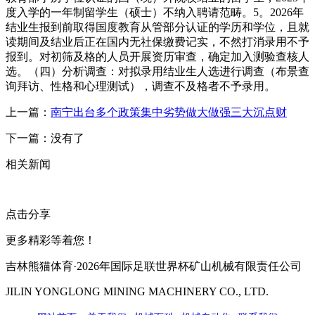
度入学的一年制留学生（硕士）不纳入聘请范畴。5。2026年
结业生报到前取得国度教育从管部分认证的学历和学位，且就
读期间及结业后正在国内无社保缴费记实，不然打消录用不予
报到。对初筛及格的人员开展资历审查，确定加入测验查核人
选。（四）分析调查：对拟录用结业生人选进行调查（布景查
询拜访、性格和心理测试），调查不及格者不予录用。
上一篇：
南宁出台多个政策集中劣势做大做强三大沉点财
下一篇：没有了
相关新闻
点击分享
更多精彩等着您！
吉林熊猫体育·2026年国际足联世界杯矿山机械有限责任公司
JILIN YONGLONG MINING MACHINERY CO., LTD.