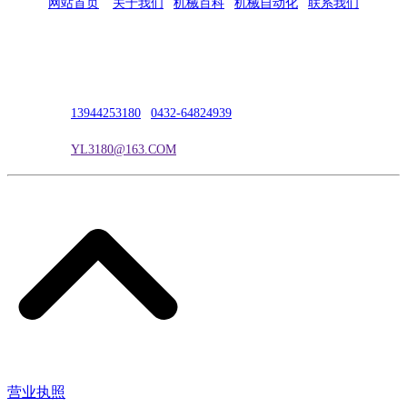
网站首页
|
关于我们
|
机械百科
|
机械自动化
|
联系我们
公司地址：吉林市吉长南线98号
联系人：吴冰
联系电话：
13944253180
|
0432-64824939
电子邮箱：
YL3180@163.COM
营业执照