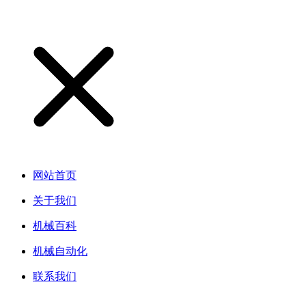
网站首页
关于我们
机械百科
机械自动化
联系我们