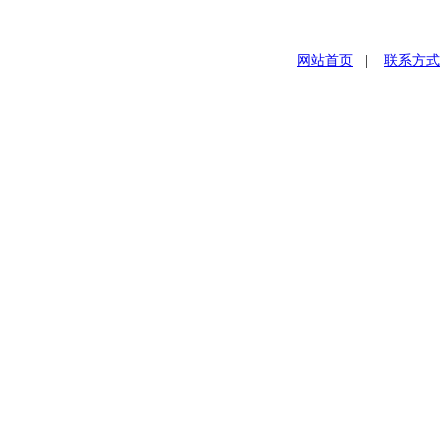
网站首页
|
联系方式