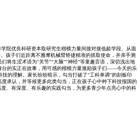
将学院优良科研资本取研究生楷模力量间接对接低龄学段。从面
种子。孩子们近距离不雅摩机械臂矫捷精准的抓取使命，并亲手测
将生涩术语为“关节”“大脑”“神经”等童趣言语，深切浅出地
舞台的实正在故事，用可感的楷模力量激励孩子们——今天的乐
技的理解。家长纷纷暗示，勾当打破了“工科单调”的刻板印
高度承认，并等候更多此类勾当，正在孩子心中种下科技报国的
温度、有深度、有乐趣的实践勾当，为更多青少年点亮心中的科