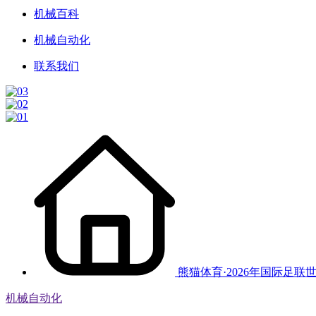
机械百科
机械自动化
联系我们
熊猫体育·2026年国际足联
机械自动化