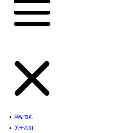
网站首页
关于我们