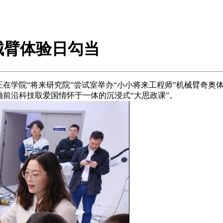
械臂体验日勾当
学院“将来研究院”尝试室举办“小小将来工程师”机械臂奇奥体
融前沿科技取爱国情怀于一体的沉浸式“大思政课”。