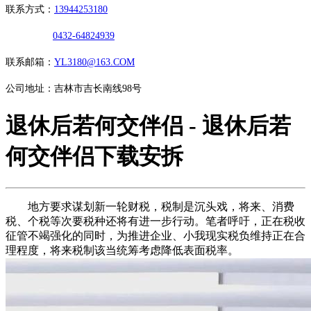
联系方式：
13944253180
0432-64824939
联系邮箱：
YL3180@163.COM
公司地址：吉林市吉长南线98号
退休后若何交伴侣 - 退休后若
何交伴侣下载安拆
地方要求谋划新一轮财税，税制是沉头戏，将来、消费
税、个税等次要税种还将有进一步行动。笔者呼吁，正在税收
征管不竭强化的同时，为推进企业、小我现实税负维持正在合
理程度，将来税制该当统筹考虑降低表面税率。