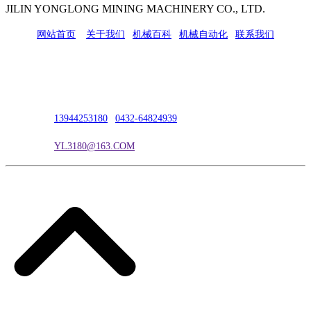
JILIN YONGLONG MINING MACHINERY CO., LTD.
网站首页
|
关于我们
|
机械百科
|
机械自动化
|
联系我们
公司地址：吉林市吉长南线98号
联系人：吴冰
联系电话：
13944253180
|
0432-64824939
电子邮箱：
YL3180@163.COM