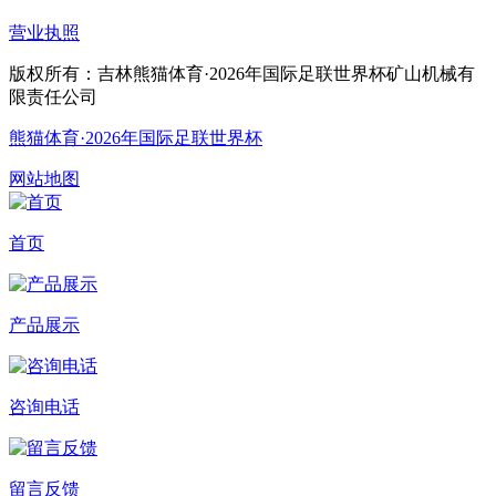
营业执照
版权所有：吉林熊猫体育·2026年国际足联世界杯矿山机械有
限责任公司
熊猫体育·2026年国际足联世界杯
网站地图
首页
产品展示
咨询电话
留言反馈