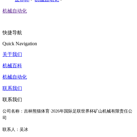
机械自动化
快捷导航
Quick Navigation
关于我们
机械百科
机械自动化
联系我们
联系我们
公司名称：吉林熊猫体育·2026年国际足联世界杯矿山机械有限责任公
司
联系人：吴冰