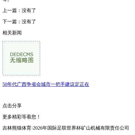
上一篇：没有了
下一篇：没有了
相关新闻
50年代广西争省会城市一把手建议定正在
点击分享
更多精彩等着您！
吉林熊猫体育·2026年国际足联世界杯矿山机械有限责任公司