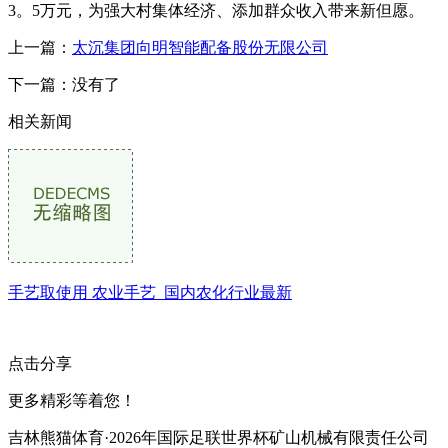
3。5万元，为强大村集体经济、添加群众收入带来新但愿。
上一篇：
太沉集团向明智能配备股份无限公司
下一篇：没有了
相关新闻
手艺取使用 农业手艺_国内农化行业最新
点击分享
更多精彩等着您！
吉林熊猫体育·2026年国际足联世界杯矿山机械有限责任公司