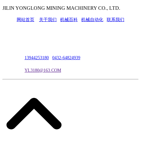
JILIN YONGLONG MINING MACHINERY CO., LTD.
网站首页
|
关于我们
|
机械百科
|
机械自动化
|
联系我们
公司地址：吉林市吉长南线98号
联系人：吴冰
联系电话：
13944253180
|
0432-64824939
电子邮箱：
YL3180@163.COM