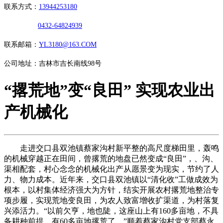
联系方式：
13944253180
0432-64824939
联系邮箱：
YL3180@163.COM
公司地址：吉林市吉长南线98号
“撂荒地”变“良田” 实现农业出
产机械化
走进交口县双池镇蔡家沟村新平整的高尺度梯田里，轰鸣
的机械穿越正在田间，曾撂荒的地盘已然变成“良田”，、沟、
渠相配套，村心念念的机械化出产从愿景变为现实，节约了人
力、物力成本。近年来，交口县双池镇以“清化收”工做成效为
根本，以村集体经济强大为方针，结实开展农村撂荒地整治专
项步履，实现荒地变良田，为农人致富增收扩渠道，为村落复
兴添活力。“以前欠亨，地也陡，这座山上有160多亩地，不具
备耕种前提，有60多亩地撂荒了。”顺着蔡家沟村党支部蔡永