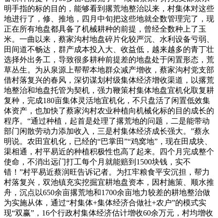
明手指的标的目的，能够看到撂荒地整治以来，村集体对这些
地进行了，修、推地，四月中旬把这些地就全数管理完了，现
正在所有地盘都具备了机械耕种的前提，曾经全数种上了玉
米。一曲以来，蔡家沟村地盘碎片化较严沉、水利设备亏弱、
田间道不畅达，群产成本投入大、收益低，越来越多的青丁壮
选择外出务工，导致很多耕种前提差的地盘处于闲置形态，荒
草丛生。为从泉源上帮帮本地群众减产增收，蔡家沟村党支部
借村落复兴的春风，深切谋划村级集体经济增收渠道，以撂荒
地整治和地盘托管为契机，强力鞭策村集体地盘宜机化取复耕
复种，完成180亩集体灵活地宜机化，不只盘活了闲置低效集
体资产，也加快了蔡家沟村农业种植向机械化标的目的成长的
程序。“通过种植，起首是处理了撂荒地的问题，二是能带动
部门闲散劳动力添加收入，三是村集体经济成长强大。”蔡永
明说。农田宜机化，已经的“巴掌田”“鸡窝地”，现在田成块、
渠相通，村平易近的种植积极性也高了起来。四个月完成整个
使命，不消出远门打工每个月就能赔到1500块钱，实不
错！”村平易近蔡润旺告诉记者。为扛牢粮食平安沉担，帮力
村落复兴，双池镇充实挖掘宜耕地盘资本，因村施策、顺水推
舟，沉点以650余亩撂荒地和1700余亩地力较差的耕地整治做
为实施从体，通过“村集体+集体经济合做社+农户”的模式实
现“双赢”，16个行政村集体经济估计增收60余万元，村均增收