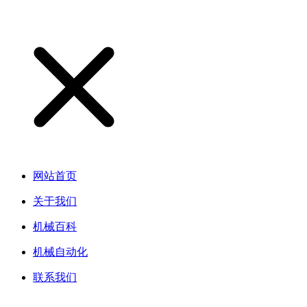
网站首页
关于我们
机械百科
机械自动化
联系我们