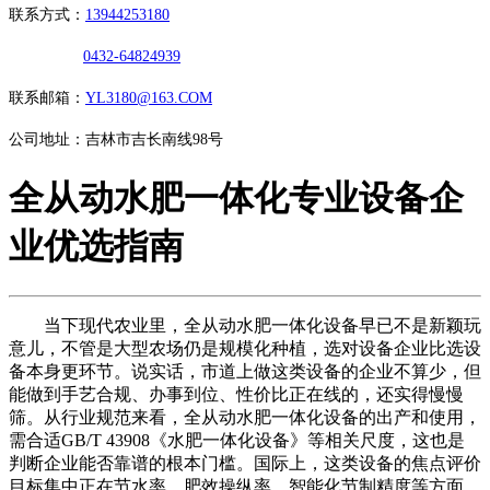
联系方式：
13944253180
0432-64824939
联系邮箱：
YL3180@163.COM
公司地址：吉林市吉长南线98号
全从动水肥一体化专业设备企
业优选指南
当下现代农业里，全从动水肥一体化设备早已不是新颖玩
意儿，不管是大型农场仍是规模化种植，选对设备企业比选设
备本身更环节。说实话，市道上做这类设备的企业不算少，但
能做到手艺合规、办事到位、性价比正在线的，还实得慢慢
筛。从行业规范来看，全从动水肥一体化设备的出产和使用，
需合适GB/T 43908《水肥一体化设备》等相关尺度，这也是
判断企业能否靠谱的根本门槛。国际上，这类设备的焦点评价
目标集中正在节水率、肥效操纵率、智能化节制精度等方面，