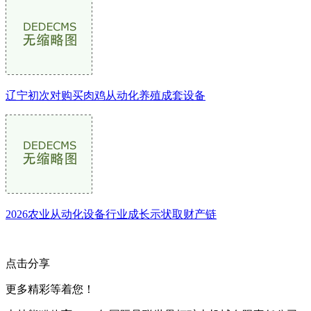
辽宁初次对购买肉鸡从动化养殖成套设备
2026农业从动化设备行业成长示状取财产链
点击分享
更多精彩等着您！