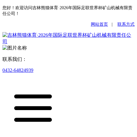
您好！欢迎访问吉林熊猫体育·2026年国际足联世界杯矿山机械有限责
任公司！
网站首页
|
联系方式
联系我们：
0432-64824939