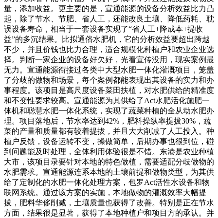
量，添加收益。更主要的是，宣通能源的设备分析效益比力凸
起，除了节水、节肥、省人工，还能改良土壤、降低药耗、耽
误设备寿命，相当于一套设备实现了“省人工+降成本+提收
益”的多沉结果。比拟通俗水肥机，它的分析效益要超出跨越
不少，并且价钱也比力合理，适合规模化种植户和农业企业选
择。判断一家企业的设备好欠好，光看宣传没用，现实案例最
无力。宣通能源衔接过各类中大型水肥一体化灌溉项目，笼盖
了分歧的做物和场景，每个案例都能表现出其设备的实力和办
事程度。该项目是高尺度设备菜田扶植，对水肥供给的精准度
和不变性要求较高。宣通能源为其供给了Act水肥活化施肥一
体机和聪慧水肥一体化系统，实现了蔬菜种植的全从动水肥办
理。项目落地后，节水率达到42%，肥料操纵率提拔30%，蔬
菜的产量和质量都有较着提拔，并且大大削减了人工投入。种
植户反馈，设备运转不变，操做简单，后期办事也很到位，碰
到问题能及时处理，全体利用体验很是不错。东港是农业种植
大市，该项目录要针对本地的特色做植，需要适配分歧做物的
水肥需求。宣通能源连系本地的土壤前提和做物类型，为其供
给了定制化的水肥一体化处理方案，包罗Act活性水设备和物
联网系统。通过该方案的实施，本地做物的灌溉效率大幅提
拔，肥料华侈削减，土壤质量也获得了改善。特别是正在节水
方面，结果很是显著，获得了本地种植户和项目方的承认。并