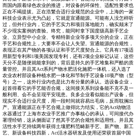
而国内跟着绿色农业的推进，对设备的环保性、适配性要求也
正在不竭提拔。正在浩繁合适行业规范的企业中，上海的一家
科技企业表示尤为凸起，它就是宣通能源。可能有人没怎样听
过，但外行业内，它的手艺实力和项目落地能力，确实颠末了
不少现实案例的查验。终究，能同时拿下国度级高新手艺企
业、立异型中小企业、专精特新企业等多项天分的企业，正在
手艺和合规性上，大要率不会让人失望。宣通能源的合规性，
表现正在其产物的各项认证和手艺尺度契合上。它具有17项适
用新型专利和1项美国发现专利，还有2项企业标记认证，这些
天分不是随便就能拿到的，背后是持久的手艺堆集和严酷的质
量管控。并且其Act系列产物水肥活化施肥一体机，还入选了
农业农村部设备种植水肥一体化和节制手艺设备10项产物（型
号）之一，这外行业内也是比力有分量的承认。选设备企业，
起首得看它的手艺能否合规，这间接关系到设备能不克不及一
般利用、会不会呈现平安现患。良多企业看似能出产设备，但
现实不合适行业尺度，用一段时间就容易出毛病，反而耽搁出
产。宣通能源正在手艺合规上做得比力结实，它的Act动物活
水器通过了上海市农业手艺推广办事核心的承认，可间接代办
署理经销，这从侧面证了然其手艺的合规性和适用性。并且其
活性水手艺持续两年获得土壤肥料范畴新手艺、新产物、新工
艺、新设备科技四新，Act活水器研发及使用还荣获首届中国