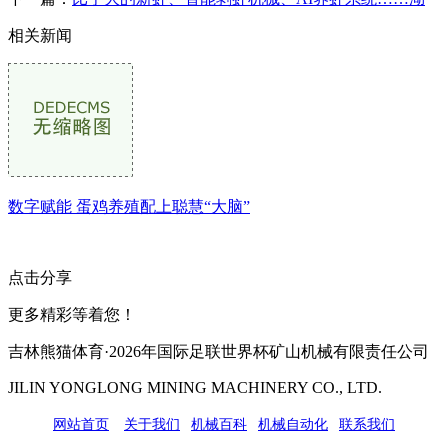
相关新闻
数字赋能 蛋鸡养殖配上聪慧“大脑”
点击分享
更多精彩等着您！
吉林熊猫体育·2026年国际足联世界杯矿山机械有限责任公司
JILIN YONGLONG MINING MACHINERY CO., LTD.
网站首页
|
关于我们
|
机械百科
|
机械自动化
|
联系我们