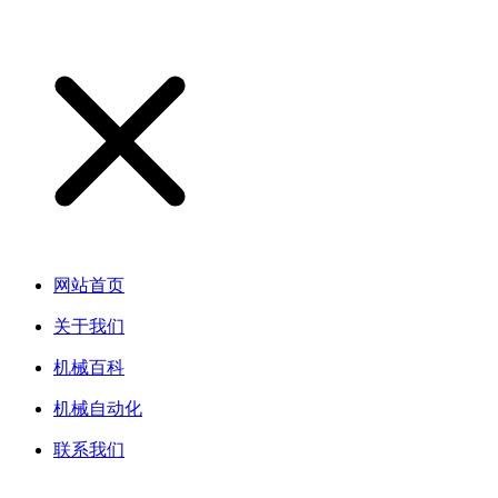
网站首页
关于我们
机械百科
机械自动化
联系我们