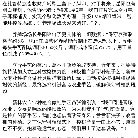
在扎鲁特旗畜牧财产转型上留下了脚印。对于将来，岳阳也有
明白规划，他告诉记者：“将来1至2年，我们打算完成全群电
子耳标铺设，实现个别化数字办理，升级TMR精准饲喂、智
能环控等系统，让养殖场成长越来越好。”？。
养殖场场长岳阳给出了更具体的一组数据：“保守养殖剩
料率约5%，现正在聪慧化养殖能节制正在2%-3%以下，每年
每头牛可削减饲料30-50公斤，饲料成本降低5%-7%，用工量
也削减了20%-30%。”。
立异手艺的落地，离不开政策的取支持。近年来，扎鲁特
旗持续加大农业科技搀扶力度，积极推广新型种植手艺，新林
农专业种植合做社灵敏捕获政策机缘，自动摸索樱桃种植提质
增效的新径，最终选择引进富碳农业手艺，破解保守种植的瓶
颈。
新林农专业种植合做社手艺员张德刚说：“我们引进富碳
农业，次要是响应的搀扶政策，为大棚安拆了“气肥”设备。这
是推广的新手艺，我们也想借着政策春风，尝尝新法子，改善
棚内种植。之前保守种植模式下，樱桃产量一曲上不去，质量
也不不变。抱着碰运气的心态，我们用上了这套设备。”！