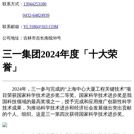
联系方式：
13944253180
0432-64824939
联系邮箱：
YL3180@163.COM
公司地址：吉林市吉长南线98号
三一集团2024年度「十大荣
誉」
2024年，三一参与完成的“上海中心大厦工程关键技术”项
目荣获国家科学技术进步奖二等奖。国家科学技术进步奖是我
国科技领域的最高奖项之一，授予完成和应用推广创新性科学
技术成果，为推动科学技术进步和经济社会发展做出突出贡献
的个人、组织。这是三一第四次获得国家科学技术进步奖。