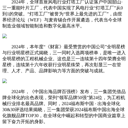
2024年，全球首座风电行业灯塔工厂认证落户中国韶山·
三一重能叶片工厂，代表中国实现了风电行业“灯塔工厂”从0
到1的突破。“灯塔工厂”被誉为“世界上最先进的工厂”，由世
界经济论坛（WEF）与麦肯锡合作开展遴选，代表当今全球
制造业领域智能制造和数字化最高水平。
2024年，本年度“《财富》最受赞赏的中国公司”全明星榜
与行业明星榜正式揭晓，三一同时入选两项榜单，是唯一进入
全明星榜的工程机械企业。这也是三一连续第十四年荣膺全明
星榜，连续第十六年收获行业明星殊荣，再次彰显三一在管
理、人才、产品、品牌影响力等方面的突破与成就。
2024年，《中国出海品牌百强榜》发布，三一集团凭借品
牌全球化的出色表现，荣列“领军品牌50强”第24位，为工程机
械行业排名最高品牌。同时，2024福布斯中国 · 出海全球化
30&30评选结果揭晓，三一集团荣获2024福布斯中国出海全球
化旗舰品牌TOP30，在全球化中崛起和转型的中国商业篇章上
留下奋力开拓的身影。