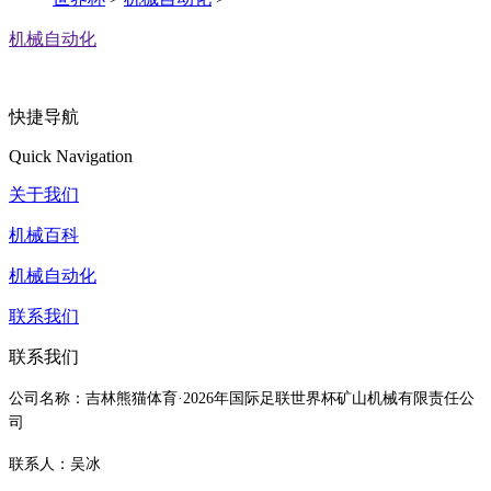
机械自动化
快捷导航
Quick Navigation
关于我们
机械百科
机械自动化
联系我们
联系我们
公司名称：吉林熊猫体育·2026年国际足联世界杯矿山机械有限责任公
司
联系人：吴冰