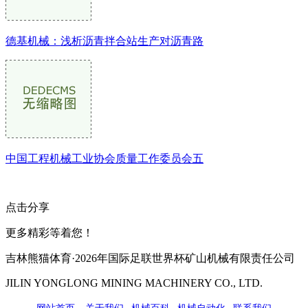
德基机械：浅析沥青拌合站生产对沥青路
中国工程机械工业协会质量工作委员会五
点击分享
更多精彩等着您！
吉林熊猫体育·2026年国际足联世界杯矿山机械有限责任公司
JILIN YONGLONG MINING MACHINERY CO., LTD.