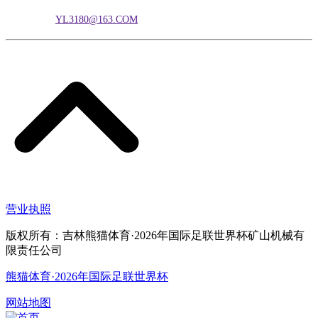
电子邮箱：
YL3180@163.COM
营业执照
版权所有：吉林熊猫体育·2026年国际足联世界杯矿山机械有
限责任公司
熊猫体育·2026年国际足联世界杯
网站地图