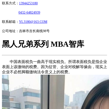
联系方式：
13944253180
0432-64824939
联系邮箱：
YL3180@163.COM
公司地址：吉林市吉长南线98号
黑人兄弟系列 MBA智库
中国表面税负一曲高于现实税负。所谓表面税负是指企业
表面上该缴纳的税费。因为征管、企业对税解等缘由，现实上
企业不必然脚额缴纳法令意义上的税费。