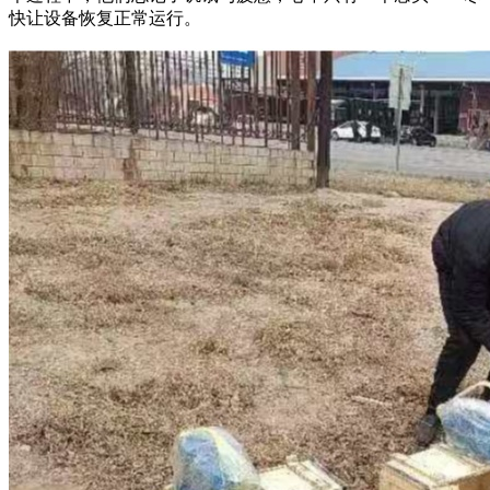
快让设备恢复正常运行。