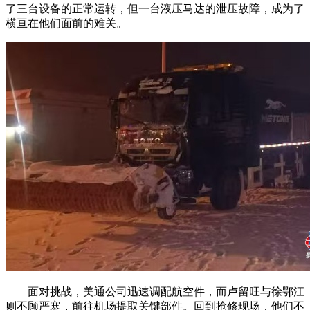
了三台设备的正常运转，但一台液压马达的泄压故障，成为了
横亘在他们面前的难关。
面对挑战，美通公司迅速调配航空件，而卢留旺与徐鄂江
则不顾严寒，前往机场提取关键部件。回到抢修现场，他们不