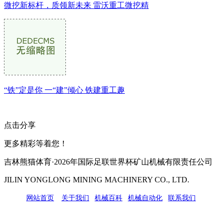
微挖新标杆，质领新未来 雷沃重工微挖精
“铁”定是你 一“建”倾心 铁建重工趣
点击分享
更多精彩等着您！
吉林熊猫体育·2026年国际足联世界杯矿山机械有限责任公司
JILIN YONGLONG MINING MACHINERY CO., LTD.
网站首页
|
关于我们
|
机械百科
|
机械自动化
|
联系我们
公司地址：吉林市吉长南线98号