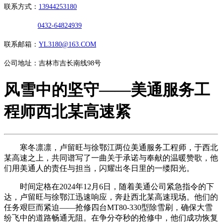
联系方式：
13944253180
0432-64824939
联系邮箱：
YL3180@163.COM
公司地址：吉林市吉长南线98号
风雪中的坚守——美通服务工
程师西北某高速紧
寒冬凛凛，卢留旺与徐鄂江两位美通服务工程师，于西北
某高速之上，共同谱写了一曲关于承诺与奉献的温暖赞歌，他
们用美通人的责任与担当，闪耀出冬日里的一缕阳光。
时间定格在2024年12月6日，随着美通公司紧急指令的下
达，卢留旺与徐鄂江迅速响应，奔赴西北某高速现场。他们的
任务艰巨而紧迫——抢修四台MT80-330型除雪刷，确保大雪
纷飞中的道路畅通无阻。在争分夺秒的抢修中，他们成功恢复