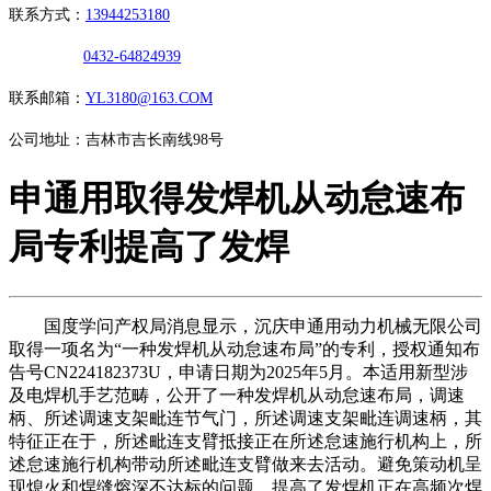
联系方式：
13944253180
0432-64824939
联系邮箱：
YL3180@163.COM
公司地址：吉林市吉长南线98号
申通用取得发焊机从动怠速布
局专利提高了发焊
国度学问产权局消息显示，沉庆申通用动力机械无限公司
取得一项名为“一种发焊机从动怠速布局”的专利，授权通知布
告号CN224182373U，申请日期为2025年5月。本适用新型涉
及电焊机手艺范畴，公开了一种发焊机从动怠速布局，调速
柄、所述调速支架毗连节气门，所述调速支架毗连调速柄，其
特征正在于，所述毗连支臂抵接正在所述怠速施行机构上，所
述怠速施行机构带动所述毗连支臂做来去活动。避免策动机呈
现熄火和焊缝熔深不达标的问题，提高了发焊机正在高频次焊