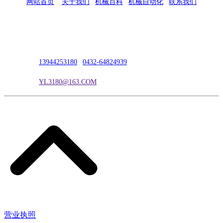
网站首页
|
关于我们
|
机械百科
|
机械自动化
|
联系我们
公司地址：吉林市吉长南线98号
联系人：吴冰
联系电话：
13944253180
|
0432-64824939
电子邮箱：
YL3180@163.COM
营业执照