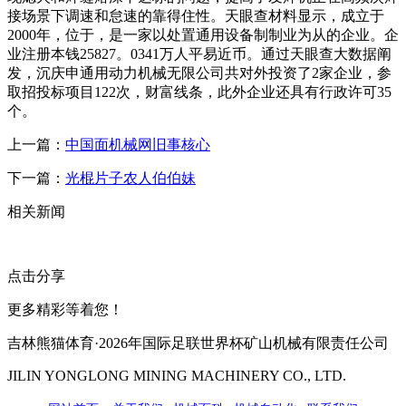
接场景下调速和怠速的靠得住性。天眼查材料显示，成立于
2000年，位于，是一家以处置通用设备制制业为从的企业。企
业注册本钱25827。0341万人平易近币。通过天眼查大数据阐
发，沉庆申通用动力机械无限公司共对外投资了2家企业，参
取招投标项目122次，财富线条，此外企业还具有行政许可35
个。
上一篇：
中国面机械网旧事核心
下一篇：
光棍片子农人伯伯妹
相关新闻
点击分享
更多精彩等着您！
吉林熊猫体育·2026年国际足联世界杯矿山机械有限责任公司
JILIN YONGLONG MINING MACHINERY CO., LTD.