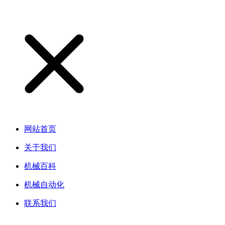
网站首页
关于我们
机械百科
机械自动化
联系我们