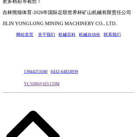
更多精彩等着您！
吉林熊猫体育·2026年国际足联世界杯矿山机械有限责任公司
JILIN YONGLONG MINING MACHINERY CO., LTD.
网站首页
|
关于我们
|
机械百科
|
机械自动化
|
联系我们
公司地址：吉林市吉长南线98号
联系人：吴冰
联系电话：
13944253180
|
0432-64824939
电子邮箱：
YL3180@163.COM