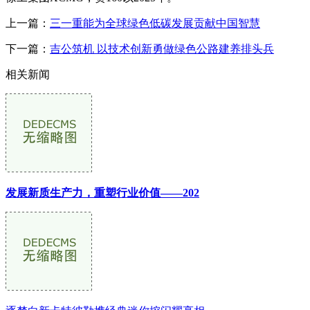
上一篇：
三一重能为全球绿色低碳发展贡献中国智慧
下一篇：
吉公筑机 以技术创新勇做绿色公路建养排头兵
相关新闻
发展新质生产力，重塑行业价值——202