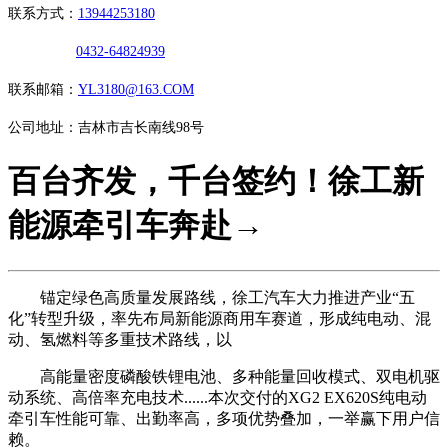
联系方式：
13944253180
0432-64824939
联系邮箱：
YL3180@163.COM
公司地址：吉林市吉长南线98号
百台齐发，千台签约！徐工新
能源牵引车奔赴→
锚定绿色高质量发展路线，徐工汽车大力推进产业“五
化”转型升级，率先布局新能源商用车赛道，形成纯电动、混
动、氢燃料等多重技术路线，以
高能量密度磷酸铁锂电池、多种能量回收模式、双电机驱
动系统、高倍率充电技术......本次交付的XG2 EX620S纯电动
牵引车性能可靠、出勤率高，多项优势叠加，一举赢下用户信
赖。