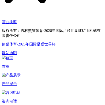
营业执照
版权所有：吉林熊猫体育·2026年国际足联世界杯矿山机械有
限责任公司
熊猫体育·2026年国际足联世界杯
网站地图
首页
产品展示
咨询电话