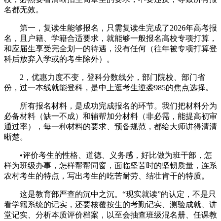
名都无效。
第一，复读生能够报名，只需复读生完成了2026年高考报
名，且户籍、学籍合适要求，就能够一般报名高校专项打算，
和应届生享受完全划一的待遇，没有任何（往年被专项打算登
科后放弃入学或的考生除外）。
2，优惠力度不变，登科分数线分，部门院校、部门省
份，过一本线就能登科，是中上逛考生逆袭985的焦点选择。
所有报名材料，是成功完成报名的环节。我们把材料分为
必备材料（缺一不成）和辅帮加分材料（非必需，能提高初审
通过率），每一种材料的要求、预备规范，都给大师讲得清清
晰楚。
•评价考生的性格、道德、义务感，好比做为班干部，怎
样为班级办事，怎样帮帮同窗，面临坚苦时的坚韧质量，连系
农村考生的特点，写出考生的吃苦耐劳、结壮肯干的特质。
这是教育部严查的沉中之沉。“现实就读”的认定，不是只
看学籍系统的记实，还要核覆按生的考勤记实、测验成就、讲
堂记实、分析本质评价档案，以至会抽查班级混名册、任课教