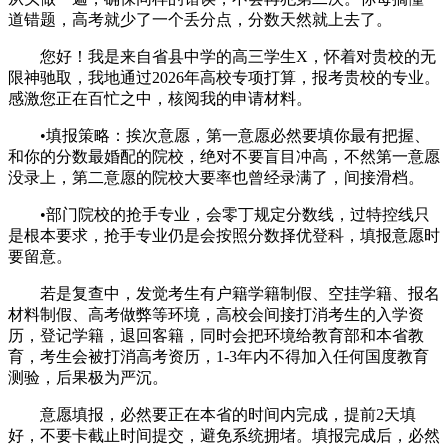
道错题，高考就少了一个丢分点，分数天然就上去了。
您好！我是来自省县中学的高三学生X，怀着对贵校的无
限神驰取，我地通过2026年高校专项打算，报考贵校的专业。
感激您正在百忙之中，核阅我的申请材料。
•填报策略：挨次意愿，第一意愿必然要填你最有把握、
和你的分数最婚配的院校，绝对不要盲目冲高，不然第一意愿
没录上，第二意愿的院校大要率也曾经录满了，间接滑档。
•部门院校的抢手专业，会零丁规定分数线，过特控线只
是根本要求，抢手专业仍是会按照分数择优登科，填报意愿时
要留意。
若是复查中，发觉考生有户籍学籍制假、空挂学籍、报名
材料制假、高考做弊等环境，高校会间接打消考生的入学资
历，登记学籍，退回客籍，同时会把环境给教育部和本省教
育，考生会被打消高考资历，1-3年内不得加入任何国度教育
测验，后果极为严沉。
意愿填报，必然要正在本省的时间内完成，提前2天填
好，不要卡截止时间提交，避免系统拥堵。填报完成后，必然