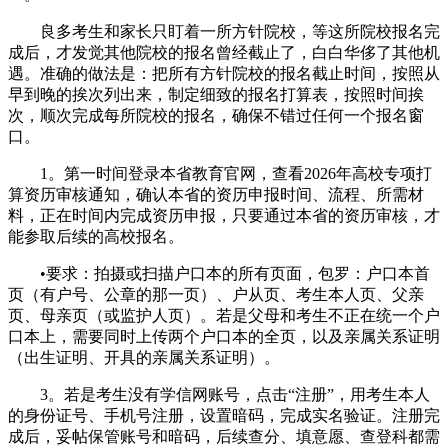
良多考生和家长只盯着一所方针院校，等这所院校报名完
成后，才发觉其他院校的报名曾经截止了，白白华侈了其他机
遇。准确的做法是：把所有方针院校的报名截止时间，按照从
早到晚的挨次列出来，制定细致的报名打算表，按照时间挨
次，顺次完成每所院校的报名，确保不错过任何一个报名窗
口。
1。第一时间登录本省教育官网，查看2026年高校专项打
算资历审核通知，确认本省的资历申报时间、流程、所需材
料，正在时间内完成资历申报，只要通过本省的资历审核，才
能参取后续的高校报名。
•要求：拍摄或扫描户口本的所有页面，包罗：户口本首
页（有户号、公章的那一页）、户从页、考生本人页、父亲
页、母亲页（或监护人页）。若是父母和考生不正在统一个户
口本上，需要同时上传两个户口本的全页，以及亲属关系证明
（出生证明、开具的亲属关系证明）。
3。若是考生没有学信网账号，点击“注册”，用考生本人
的身份证号、手机号注册，设置暗码，完成实名验证。注册完
成后，妥帖保管账号和暗码，后续查分、填意愿、查登科都需