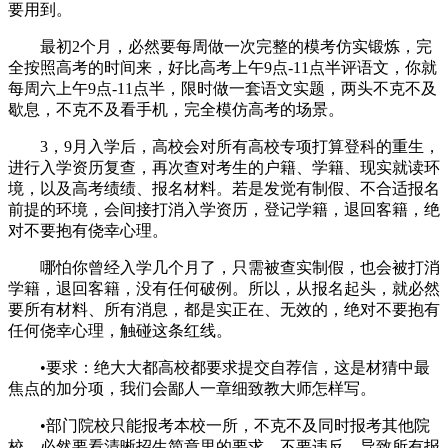
要用到。
最初2个月，必然要每周做一次完整的模考仿实锻炼，完
全按照高考的时间来，好比高考上午9点-11点半评语文，你就
每周六上午9点-11点半，限时做一套语文实题，两头不克不及
歇息，不克不及看手机，完全模仿高考的场景。
3，9月入学后，高校会对所有高校专项打算登科的重生，
进行入学资历复查，再次查对考生的户籍、学籍、现实就读环
境，以及高考绩绩、报名材料。若是发觉有制假、不合适报名
前提的环境，会间接打消入学资历，登记学籍，退回客籍，绝
对不要抱有侥幸心理。
哪怕你曾经入学几个月了，只需被查实制假，也会被打消
学籍，退回客籍，没有任何破例。所以，从报名起头，就必然
要所有材料、所有消息，都是实正在、无效的，绝对不要抱有
任何侥幸心理，触碰这条红线。
•要求：绝大大都高校都要求提交自荐信，这是材猜中最
焦点的加分项，我们会鄙人一章细致教大师怎样写。
•部门院校只能报考本校一所，不克不及同时报考其他院
校，必然要看清晰招生简章里的要求，不要违反，导致所有报