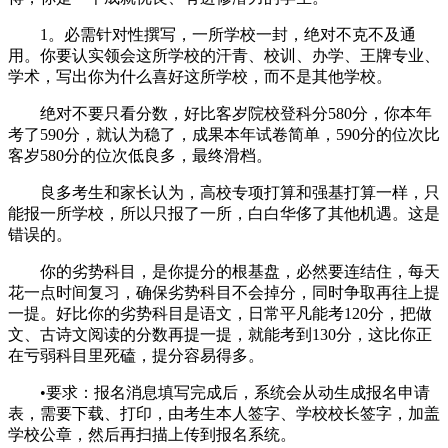
1。必需针对性撰写，一所学校一封，绝对不克不及通
用。你要认实领会这所学校的汗青、校训、办学、王牌专业、
学术，写出你为什么喜好这所学校，而不是其他学校。
绝对不要只看分数，好比客岁院校登科分580分，你本年
考了590分，就认为稳了，成果本年试卷简单，590分的位次比
客岁580分的位次低良多，最终滑档。
良多考生和家长认为，高校专项打算和强基打算一样，只
能报一所学校，所以只报了一所，白白华侈了其他机遇。这是
错误的。
你的劣势科目，是你提分的根基盘，必然要连结住，每天
花一点时间复习，确保劣势科目不会掉分，同时争取再往上提
一提。好比你的劣势科目是语文，日常平凡能考120分，把做
文、古诗文阅读的分数再提一提，就能考到130分，这比你正
在亏弱科目里死磕，提分容易得多。
•要求：报名消息填写完成后，系统会从动生成报名申请
表，需要下载、打印，由考生本人签字、学校校长签字，加盖
学校公章，然后再扫描上传到报名系统。