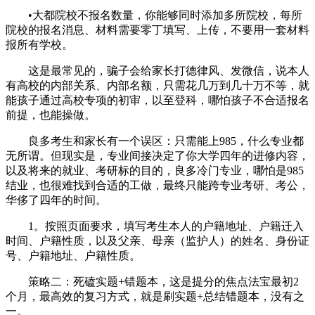
•大都院校不报名数量，你能够同时添加多所院校，每所
院校的报名消息、材料需要零丁填写、上传，不要用一套材料
报所有学校。
这是最常见的，骗子会给家长打德律风、发微信，说本人
有高校的内部关系、内部名额，只需花几万到几十万不等，就
能孩子通过高校专项的初审，以至登科，哪怕孩子不合适报名
前提，也能操做。
良多考生和家长有一个误区：只需能上985，什么专业都
无所谓。但现实是，专业间接决定了你大学四年的进修内容，
以及将来的就业、考研标的目的，良多冷门专业，哪怕是985
结业，也很难找到合适的工做，最终只能跨专业考研、考公，
华侈了四年的时间。
1。按照页面要求，填写考生本人的户籍地址、户籍迁入
时间、户籍性质，以及父亲、母亲（监护人）的姓名、身份证
号、户籍地址、户籍性质。
策略二：死磕实题+错题本，这是提分的焦点法宝最初2
个月，最高效的复习方式，就是刷实题+总结错题本，没有之
一。