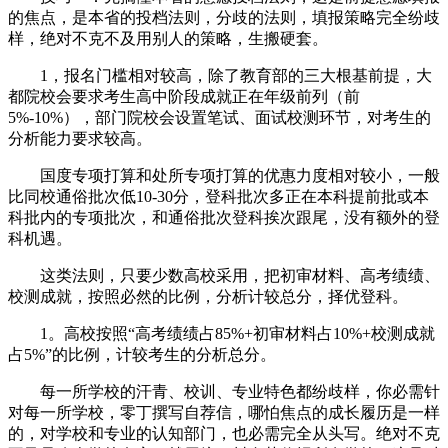
的焦点，是本省的投档法则，分歧的法则，填报策略完全纷歧
样，绝对不克不及用别人的策略，生搬硬套。
1，报名门槛相对较高，除了教育部的三大根基前提，大
都院校会要求考生高中阶段成就正在年级前列（前
5%-10%），部门院校会设置笔试、面试校测环节，对考生的
分析能力要求较高。
国度专项打算和处所专项打算的优惠力度相对较小，一般
比同校通俗批次低10-30分，登科批次多正在本科提前批或本
科批内的专项批次，和通俗批次登科挨次跟尾，没有额外的登
科机遇。
这类法则，只要少数高校采用，把初审材料、高考绩绩、
校测成就，按照必然的比例，分析计较总分，择优登科。
1。高校按照“高考绩绩占85%+初审材料占10%+校测成就
占5%”的比例，计较考生的分析总分。
每一所学校的汗青、校训、专业特色都纷歧样，你必需针
对每一所学校，零丁撰写自荐信，哪怕焦点的成长履历是一样
的，对学校和专业的认知部门，也必需完全从头写。绝对不克