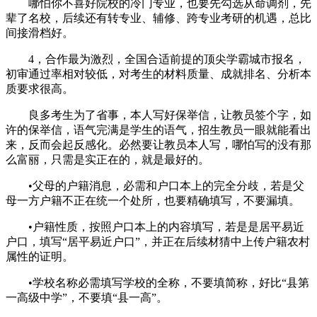
哪怕你不喜好院校的冷门专业，也要先勾选从命调剂，先
辈了名校，后续还有转专业、辅修、跨专业考研的机遇，总比
间接滑档好。
4，合作最为激烈，全国合适前提的顶尖学霸城市报名，
初审通过率相对较低，对考生的材料质量、成就排名、分析本
质要求很高。
良多考生为了省事，本人写好保举信，让教员签个字，如
许的保举信，语气完满是学生的语气，招生教员一眼就能看出
来，反而会起反感化。必然要让教员本人写，哪怕写的没有那
么富丽，只需是实正在的，就是最好的。
•父母的户籍消息，必需和户口本上的完全分歧，若是父
母一方户籍不正在统一个处所，也要精确填写，不要漏填。
•户籍性质，按照户口本上的内容填写，若是是居平易近
户口，填写“居平易近户口”，并正在后续材猜中上传户籍农村
属性的证明。
•学校名称必需填写学校的全称，不要填简称，好比“县第
一高级中学”，不要填“县一高”。