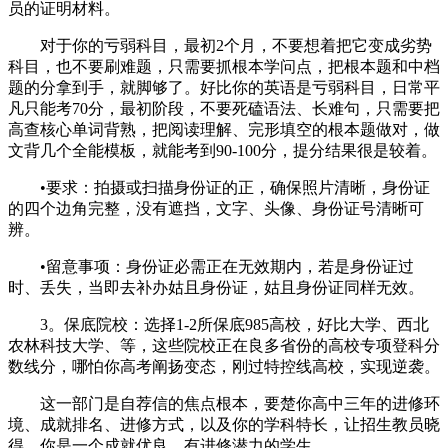
员的证明材料。
对于你的亏弱科目，最初2个月，不要想着把它变成劣势
科目，也不要刷难题，只需要抓根本学问点，把根本题和中档
题的分拿到手，就脚够了。好比你的英语是亏弱科目，日常平
凡只能考70分，最初阶段，不要死磕语法、长难句，只需要把
高查核心单词背熟，把阅读理解、完形填空的根本题做对，做
文背几个全能模板，就能考到90-100分，提分结果很是较着。
•要求：拍摄或扫描身份证的正，确保照片清晰，身份证
的四个边角完整，没有遮挡，文字、头像、身份证号清晰可
辨。
•留意事项：身份证必需正在无效期内，若是身份证过
时、丢失，当即去补办姑且身份证，姑且身份证同样无效。
3。保底院校：选择1-2所保底985高校，好比大学、西北
农林科技大学、等，这些院校正在良多省份的高校专项登科分
数线分，哪怕你高考阐扬变态，刚过特控线高校，实现逆袭。
这一部门是自荐信的焦点根本，要楚你高中三年的进修环
境、成就排名、进修方式，以及你的学科特长，让招生教员晓
得，你是一个成就优良、有进修潜力的学生。