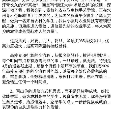
汗青长久的985高校”，而是写“浙江大学‘求是立异’的校训，深
深打动了我，我领会到，贵校的农业取生物手艺学院，正在水
稻育种范畴取得了世界级的，为我国的粮食平安做出了庞大贡
献，做为一名来自农村的学生，我从小就对农业科技有着稠密
的乐趣，但愿能进入贵校，进修最先辈的农业手艺，将来为家
乡的农业成长贡献本人的力量”。
这类法则，只要、北大、复旦、等顶尖985高校采用，优
惠力度极大，最高可降至特控线登科。
高校专项打算的全流程，从报名到登科，横跨4月到7月，
每个时间节点都有必需完成的事，一旦错过，就无法。特别是
4月的报名截止期，是整个流程中最环节的节点，我们把2026
年高校专项打算的全流程时间线，以及每个阶段必需完成的
事、留意事项，全数梳理清晰，家长打印出来，贴正在墙上，
避免错过任何一个时间点。
2。写出你的进修方式和思虑，而不是只枚举成就。好比
你能够写，做为农村高中的学生，教育资本无限，你是怎样通
过自从进修、拾掇错题本、总结学问点，一步步提拔成就的，
表现你的自从进修能力和的质量。