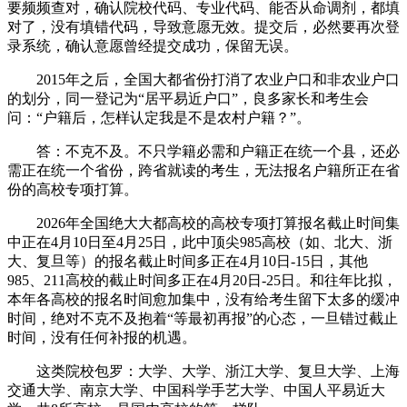
要频频查对，确认院校代码、专业代码、能否从命调剂，都填
对了，没有填错代码，导致意愿无效。提交后，必然要再次登
录系统，确认意愿曾经提交成功，保留无误。
2015年之后，全国大都省份打消了农业户口和非农业户口
的划分，同一登记为“居平易近户口”，良多家长和考生会
问：“户籍后，怎样认定我是不是农村户籍？”。
答：不克不及。不只学籍必需和户籍正在统一个县，还必
需正在统一个省份，跨省就读的考生，无法报名户籍所正在省
份的高校专项打算。
2026年全国绝大大都高校的高校专项打算报名截止时间集
中正在4月10日至4月25日，此中顶尖985高校（如、北大、浙
大、复旦等）的报名截止时间多正在4月10日-15日，其他
985、211高校的截止时间多正在4月20日-25日。和往年比拟，
本年各高校的报名时间愈加集中，没有给考生留下太多的缓冲
时间，绝对不克不及抱着“等最初再报”的心态，一旦错过截止
时间，没有任何补报的机遇。
这类院校包罗：大学、大学、浙江大学、复旦大学、上海
交通大学、南京大学、中国科学手艺大学、中国人平易近大