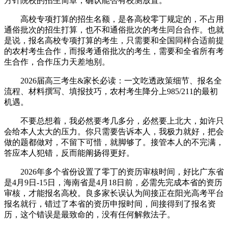
方针院校的招生简章，确认能否有校测放置。
高校专项打算的招生名额，是各高校零丁规定的，不占用
通俗批次的招生打算，也不和通俗批次的考生同台合作。也就
是说，报名高校专项打算的考生，只需要和全国同样合适前提
的农村考生合作，而报考通俗批次的考生，需要和全省所有考
生合作，合作压力天差地别。
2026届高三考生&家长必读：一文吃透政策细节、报名全
流程、材料撰写、填报技巧，农村考生降分上985/211的最初
机遇。
不要总想着，我必然要考几多分，必然要上北大，如许只
会给本人太大的压力。你只需要告诉本人，我极力就好，把会
做的题都做对，不留下可惜，就脚够了。接管本人的不完满，
答应本人犯错，反而能阐扬得更好。
2026年多个省份设置了零丁的资历审核时间，好比广东省
是4月9日-15日，海南省是4月18日前，必需先完成本省的资历
审核，才能报名高校。良多家长误认为间接正在阳光高考平台
报名就行，错过了本省的资历申报时间，间接得到了报名资
历，这个错误是最致命的，没有任何解救法子。