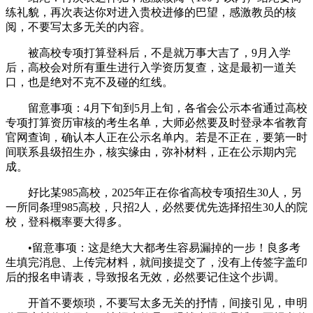
练礼貌，再次表达你对进入贵校进修的巴望，感激教员的核
阅，不要写太多无关的内容。
被高校专项打算登科后，不是就万事大吉了，9月入学
后，高校会对所有重生进行入学资历复查，这是最初一道关
口，也是绝对不克不及碰的红线。
留意事项：4月下旬到5月上旬，各省会公示本省通过高校
专项打算资历审核的考生名单，大师必然要及时登录本省教育
官网查询，确认本人正在公示名单内。若是不正在，要第一时
间联系县级招生办，核实缘由，弥补材料，正在公示期内完
成。
好比某985高校，2025年正在你省高校专项招生30人，另
一所同条理985高校，只招2人，必然要优先选择招生30人的院
校，登科概率要大得多。
•留意事项：这是绝大大都考生容易漏掉的一步！良多考
生填完消息、上传完材料，就间接提交了，没有上传签字盖印
后的报名申请表，导致报名无效，必然要记住这个步调。
开首不要烦琐，不要写太多无关的抒情，间接引见，申明