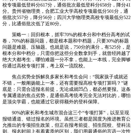
校专项最低登科分617分，通俗批次最低登科分658分，降分41
分。贵州省物理类，合肥工业大学高校专项最低分501分，通
俗批次557分，降分56分；四川大学物理类高校专项最低分522
分，比通俗批次低了近80分。
策略一：回归根本，抓牢70%的根本分和中档分高考的试
卷，70%的标题问题，都是根本题和中档题，只要30%的标题
问题是难题、压轴题。也就是说，750分的满分，有525分，是
根本分和中档分，只需你把这些分全数拿到手，就曾经跨越了
绝大大都考生，哪怕难题一分不拿，也能上一本线，完全脚够
你通过高校专项打算，考上双一流院校。
焦点劣势全拆解良多家长和考生会问：“我家孩子成就还
不错，一般阐扬能上一本，还有需要报高校专项打算吗？”谜
底是：只需合适报名前提，无论成就凹凸，都必然要报。这条
专属通道的焦点劣势，是通俗高考统考完全无法对比的，哪怕
是顶尖学霸，也能通过它获得额外的登科保障。
90%的家长和考生城市混合这三个“专项打算”，以至呈现
报错通道、错过报名的环境。虽然三者都是国度为推进教育公
允推出的专项招生政策，但正在报考前提、招生院校、登科法
则、报名时间上有着素质的区别，我们用最通俗的言语一次性