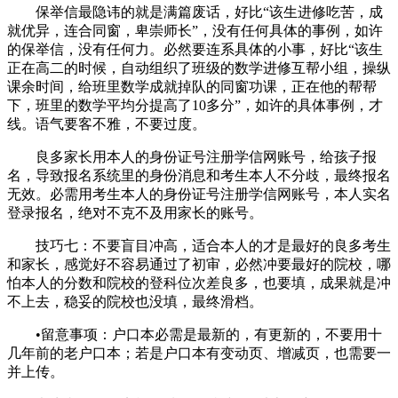
保举信最隐讳的就是满篇废话，好比“该生进修吃苦，成
就优异，连合同窗，卑崇师长”，没有任何具体的事例，如许
的保举信，没有任何力。必然要连系具体的小事，好比“该生
正在高二的时候，自动组织了班级的数学进修互帮小组，操纵
课余时间，给班里数学成就掉队的同窗功课，正在他的帮帮
下，班里的数学平均分提高了10多分”，如许的具体事例，才
线。语气要客不雅，不要过度。
良多家长用本人的身份证号注册学信网账号，给孩子报
名，导致报名系统里的身份消息和考生本人不分歧，最终报名
无效。必需用考生本人的身份证号注册学信网账号，本人实名
登录报名，绝对不克不及用家长的账号。
技巧七：不要盲目冲高，适合本人的才是最好的良多考生
和家长，感觉好不容易通过了初审，必然冲要最好的院校，哪
怕本人的分数和院校的登科位次差良多，也要填，成果就是冲
不上去，稳妥的院校也没填，最终滑档。
•留意事项：户口本必需是最新的，有更新的，不要用十
几年前的老户口本；若是户口本有变动页、增减页，也需要一
并上传。