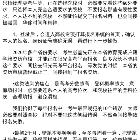
只招物理类考生等。正在选择院校时，必然要先看这些额外要
求，只选择本人完全合适要求的院校，不要报名那些有硬性要
求、本人达不到的院校，不然哪怕提交了报名材料，也会间接
被驳回，华侈时间和精神。
4。登录后，会进入高校专项打算报名系统的首页，确认
本人的姓名、身份证号准确无误，再进行下一步操做。
2026年多个省份要求，考生必需先正在本省教育完成户籍
学籍资历审核，才能正在阳光高考平台报名。良多家长不晓得
这个要求，间接去阳光高考平台报名，等发觉的时候，本省的
资历审核曾经截止了，间接得到了报名资历。
•这类法则的焦点，是高考分数越高，登科概率越大，意
愿填报时，必然要连系本人的高考位次，和院校往年的登科位
次，合理填报，避免滑档。
我们拾掇了每年报名中，考生最容易犯的10个错误，大师
必然要对照查抄，绝对不要犯这些初级错误，不然会间接导致
报名失败。
•最初2个月，错题本要频频看，至多每周看一遍，把错题
从头做一遍，确保同样的错误，不会再犯第二次。你每搞懂一