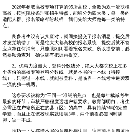
2026年参取高校专项打算的95所高校，全数为双一流扶植
高校，按照院校条理和招生特点，能够分为四大类，每一类的
适配人群、报名策略都纷歧样，我们先给大师楚每一类的特
点。
良多考生没有认实查对，就间接提交了报名消息，提交后
才发觉填错了，可是绝大大都高校的报名系统，提交后就不答
应点窜任何消息，只能眼闭闭看着报名失败。所以提交前，必
然要频频查对，确认满有把握再提交。
2。优惠力度最大，登科分数线分，绝大大都院校正在多
个省份的高校专项登科分数线，就是本省的一本线（特控
线），只需过一本线，就能被登科，是临界一本线考生逆袭双
一流的独一机遇。
这条要求被称为“三同一”准绳的焦点，也是每年裁减考生
最多的环节，审核严酷程度远超户籍要求。教育部明白，考生
必需正在户籍所正在的县（区）的高中，具有持续3年的完整
学籍，而且正在该校现实就读满3年，两个前提必需同时满
脚，缺一不成。
技巧一：先搞懂本省的意愿投档法则，这是前提意愿填报