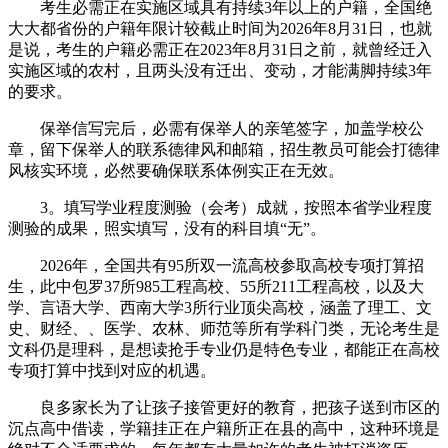
考生必需正在实施区域具有持续3年以上的户籍，全国绝
大大都省份的户籍年限计较截止时间为2026年8月31日，也就
是说，考生的户籍必需正在2023年8月31日之前，就曾经迁入
实施区域的农村，且两头没有迁出、变动，才能满脚持续3年
的要求。
保举信写完后，必需有保举人的亲笔签字，加盖学校公
章，留下保举人的联系德律风和邮箱，招生教员可能会打德律
风核实环境，必然要确保联系体例实正在无效。
3。填写学业程度测验（会考）成就，按照本省学业程度
测验的成果，照实填写，没有的科目填“无”。
2026年，全国共有95所双一流高校参取高校专项打算招
生，此中包罗37所985工程高校、55所211工程高校，以及大
学、言语大学、西南大学3所行业顶尖高校，涵盖了理工、文
史、财经、、医学、农林、师范等所有学科门类，无论考生是
文科仍是理科，是想读抢手专业仍是特色专业，都能正在高校
专项打算中找到对应的机遇。
良多家长为了让孩子接管更好的教育，把孩子送到市区的
沉点高中借读，学籍挂正在户籍所正在县的高中，这种环境是