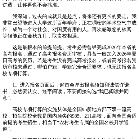
讲透，让你再也不会搞混。
我深知，过去的成就只是起点，将来还有更长的要走。我
非常巴望能进入大学这所百年学府，正在稠密的学术空气中成
长，成为一个对社会、对国度有用的人。再次感激您的核阅，
等候能正在金秋九月，取贵校相遇。
这是最根本的前提前提。考生必需曾经完成2026年本省的
高考报名，通过了高考报名资历审核，具备一般加入2026年夏
日高考的资历。若是考生没有完成高考报名，或者高考报名资
历审核未通过，哪怕户籍、学籍完全合适要求，也无法报名高
校专项打算。
1。进入报名页面后，起首会弹出报名须知和诚信许诺
书，必然要认实、逐字阅读，不要间接勾选“我已阅读并同
意”。
高校专项打算的实施从体是全国95所地方部下双一流高
校，招生院校全数是国内顶尖的985、211高校，面向全国合适
前提的考生招生，相当于“农村考生专属的全国名校升学通
道”。