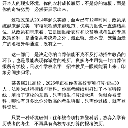
开本人的现实环境。你的农村成长履历，不是你的短板，而是
你的奇特劣势，必然要展示出来。
这项政策从2014年起头实施，至今已有12年时间，政策系
统越来越完美，审核流程越来越规范，优惠力度也一直连结高
位。从政策初志来看，它是国度给农村和脱贫地域考生的专属
政策盈利，是通俗高考统考之外，最正轨、最不变、笼盖面最
广的名校升学通道，没有之一。
这一部门，是决定你的自荐信能不克不及打动招生教员的
环节，也是最能表现你诚意的处所。良多考生用统一封自荐信
报所有学校，只改个学校名字，招生教员一眼就能看出来，印
象分间接归零。
某省属211高校，2026年正在你省高校专项打算招生30
人，法则为过特控线即登科。你高考绩绩刚好过了本省特控
线，填报了该校的意愿，只需招生打算没录满，你就会被登
科，哪怕有良多比你分数高的考生填报，只需你过线，就有登
科资历。
只要一种环境破例：往年被专项打算登科后，放弃入学资
历或者的考生，不再具有高校专项打算的报考资历。