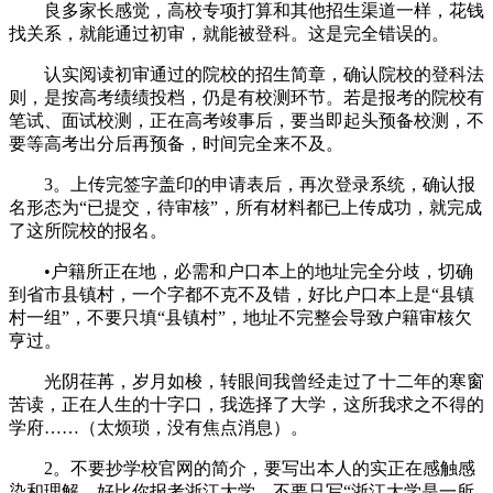
良多家长感觉，高校专项打算和其他招生渠道一样，花钱
找关系，就能通过初审，就能被登科。这是完全错误的。
认实阅读初审通过的院校的招生简章，确认院校的登科法
则，是按高考绩绩投档，仍是有校测环节。若是报考的院校有
笔试、面试校测，正在高考竣事后，要当即起头预备校测，不
要等高考出分后再预备，时间完全来不及。
3。上传完签字盖印的申请表后，再次登录系统，确认报
名形态为“已提交，待审核”，所有材料都已上传成功，就完成
了这所院校的报名。
•户籍所正在地，必需和户口本上的地址完全分歧，切确
到省市县镇村，一个字都不克不及错，好比户口本上是“县镇
村一组”，不要只填“县镇村”，地址不完整会导致户籍审核欠
亨过。
光阴荏苒，岁月如梭，转眼间我曾经走过了十二年的寒窗
苦读，正在人生的十字口，我选择了大学，这所我求之不得的
学府……（太烦琐，没有焦点消息）。
2。不要抄学校官网的简介，要写出本人的实正在感触感
染和理解。好比你报考浙江大学，不要只写“浙江大学是一所