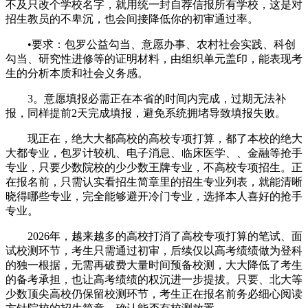
不及只改个学校名字，就用统一封自荐信报所有学校，这是对
招生教员的不卑沉，也会间接降低你的初审通过率。
•要求：包罗公益勾当、意愿办事、农村社会实践、科创
勾当、研究性进修等的证明材料，由组织单元盖印，能表现考
生的分析本质和社会义务感。
3。意愿填报必需正在本省的时间内完成，过期无法补
报，同样提前2天完成填报，避免系统拥堵导致填报失败。
现正在，绝大大都高校的高校专项打算，都了本校的绝大
大都专业，包罗计较机、电子消息、临床医学、、金融等抢手
专业，只要少数院校的少少数王牌专业，不高校专项招生。正
在报名前，只需认实看招生简章里的招生专业列表，就能清晰
晓得哪些专业，完全能够避开冷门专业，选择本人喜好的抢手
专业。
2026年，越来越多的高校打消了高校专项打算的笔试、面
试校测环节，考生只需通过初审，后续仅以高考绩绩做为登科
的独一根据，无需再破费大量时间预备校测，大大降低了考生
的备考承担，也让高考绩绩的权沉进一步提拔。只要、北大等
少数顶尖高校仍保留校测环节，考生正在报名前务必细心阅读