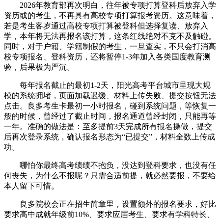
2026年教育部再次明白，往年被专项打算登科后放弃入学
资历或的考生，不再具有高校专项打算报考资历。这意味着，
若是考生客岁通过高校专项打算被登科但选择复读、放弃入
学，本年将无法再报名该打算，这条红线绝对不克不及触碰。
同时，对于户籍、学籍制假的考生，一旦查实，不只会打消高
校专项报名、登科资历，还将暂停1-3年加入各类国度教育测
验，后果极为严沉。
每年报名截止的最初1-2天，阳光高考平台城市呈现大规
模的系统拥堵，页面加载迟缓、材料上传失败、提交按钮无法
点击。良多考生卡最初一小时报名，碰到系统问题，等恢复一
般的时候，曾经过了截止时间，报名通道曾经封闭，只能再等
一年。准确的做法是：至多提前3天完成所有报名操做，提交
后再次登录系统，确认报名形态为“已提交”，材料全数上传成
功。
哪怕你最终高考绩绩不抱负，没达到登科要求，也没有任
何丧失，为什么不报呢？只需合适前提，就必然要报，不要给
本人留下可惜。
良多院校会正在招生简章里，设置额外的报名要求，好比
要求高中成就年级前10%、要求应届考生、要求有学科特长、