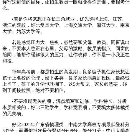
你写这封信的目标，让招生教员一眼就晓得你是谁，要报考什
么。
•若是你将来想正在长三角就业，优先选择上海、江苏、
浙江的院校，好比复旦大学、上海交通大学、浙江大学、南京
大学、姑苏大学等。
若是感觉压力大、焦炙，必然要和父母、教员、同窗说出
来，不要本人憋正在心里。父母的激励、教员的指点、同窗的
陪同，能帮你缓解很大的压力，让你晓得，你不是一小我正在
和役。
每年高考前，都是招生的高发期，良多骗子抓住家长想让
孩子上名校的心理，设下各类，良多家长病急乱投医，最终钱
上当了，孩子的升学也耽搁了。这5大常见，家长必然要，碰
到了间接拉黑，绝对不要相信。
•不要堆砌无关的项，沉点填写和进修、学科特长、分析
本质相关的，好比三勤学生、学科竞赛项，不要填太多体裁类
的无关项。
好比2025年广东省物理类，中南大学高校专项最低登科分
537分，而通俗批次最低登科分608分，降分71分；中山大学高