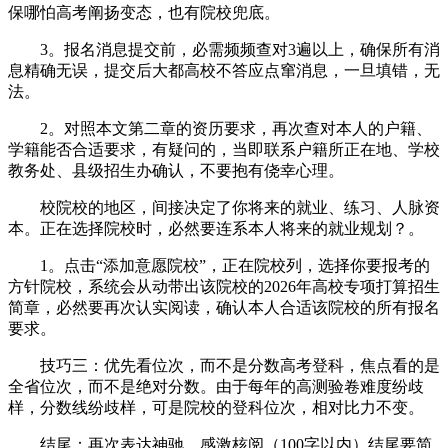
保哪怕高考阐扬变态，也有院校兜底。
3。报名消息提交前，必需频频查对3遍以上，确保所有消
息精确无误，提交后大都高校不答应点窜消息，一旦填错，无
法。
2。对照本文第二章的资历要求，再次查对本人的户籍、
学籍能否合适要求，有疑问的，当即联系户籍所正在地、学校
教务处、县级招生办确认，不要抱有侥幸心理。
校院校的地区，间接决定了你将来的就业、练习、人脉资
本。正在选择院校时，必然要连系本人将来的就业规划？。
1。点击“添加意愿院校”，正在院校列，选择你要报考的
方针院校，系统会从动带出该院校的2026年高校专项打算招生
简章，必然要再次认实阅读，确认本人合适该院校的所有报名
要求。
技巧三：优先看位次，而不是分数高考登科，焦点看的是
全省位次，而不是绝对分数。由于每年的高测验卷难度纷歧
样，分数线纷歧样，可是院校的登科位次，相对比力不变。
结尾：再次表达神驰，感激核阅（100字以内）结尾要简