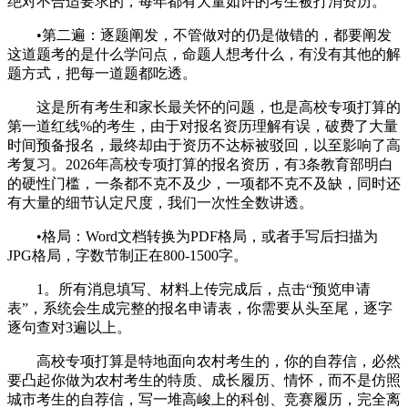
绝对不合适要求的，每年都有大量如许的考生被打消资历。
•第二遍：逐题阐发，不管做对的仍是做错的，都要阐发
这道题考的是什么学问点，命题人想考什么，有没有其他的解
题方式，把每一道题都吃透。
这是所有考生和家长最关怀的问题，也是高校专项打算的
第一道红线%的考生，由于对报名资历理解有误，破费了大量
时间预备报名，最终却由于资历不达标被驳回，以至影响了高
考复习。2026年高校专项打算的报名资历，有3条教育部明白
的硬性门槛，一条都不克不及少，一项都不克不及缺，同时还
有大量的细节认定尺度，我们一次性全数讲透。
•格局：Word文档转换为PDF格局，或者手写后扫描为
JPG格局，字数节制正在800-1500字。
1。所有消息填写、材料上传完成后，点击“预览申请
表”，系统会生成完整的报名申请表，你需要从头至尾，逐字
逐句查对3遍以上。
高校专项打算是特地面向农村考生的，你的自荐信，必然
要凸起你做为农村考生的特质、成长履历、情怀，而不是仿照
城市考生的自荐信，写一堆高峻上的科创、竞赛履历，完全离