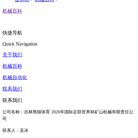
机械百科
快捷导航
Quick Navigation
关于我们
机械百科
机械自动化
联系我们
联系我们
公司名称：吉林熊猫体育·2026年国际足联世界杯矿山机械有限责任公
司
联系人：吴冰