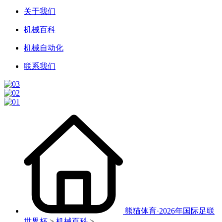
关于我们
机械百科
机械自动化
联系我们
熊猫体育·2026年国际足联
世界杯
>
机械百科
>