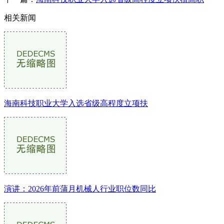
相关新闻
海南科技职业大学入选省级高程度立项扶
演讲：2026年前蒲月机械人行业职位数同比