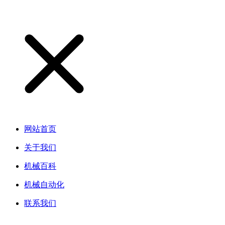
网站首页
关于我们
机械百科
机械自动化
联系我们