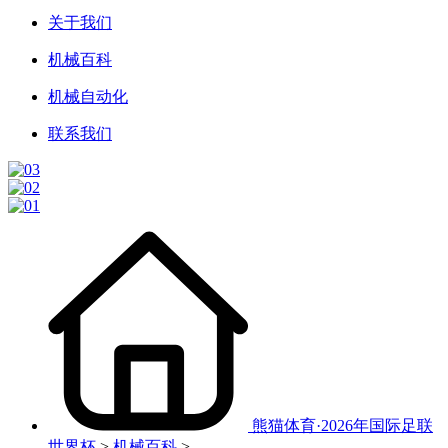
关于我们
机械百科
机械自动化
联系我们
熊猫体育·2026年国际足联
世界杯
>
机械百科
>