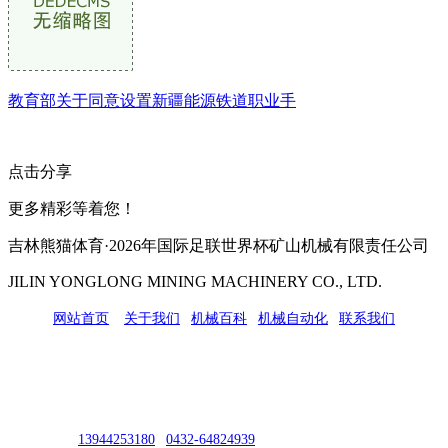
教育部关于同意设置新疆能源铁道职业手
点击分享
更多精彩等着您！
吉林熊猫体育·2026年国际足联世界杯矿山机械有限责任公司
JILIN YONGLONG MINING MACHINERY CO., LTD.
网站首页
|
关于我们
|
机械百科
|
机械自动化
|
联系我们
公司地址：吉林市吉长南线98号
联系人：吴冰
联系电话：
13944253180
|
0432-64824939