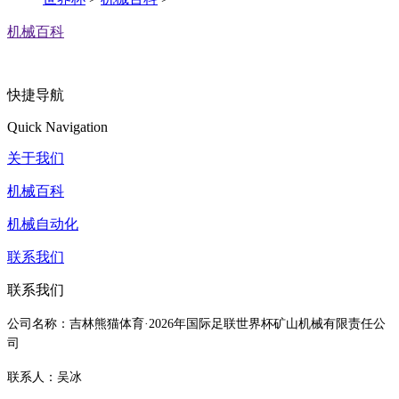
机械百科
快捷导航
Quick Navigation
关于我们
机械百科
机械自动化
联系我们
联系我们
公司名称：吉林熊猫体育·2026年国际足联世界杯矿山机械有限责任公
司
联系人：吴冰