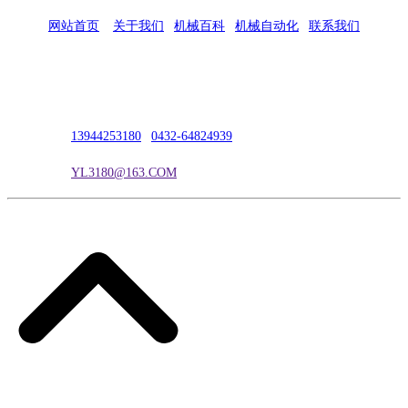
网站首页
|
关于我们
|
机械百科
|
机械自动化
|
联系我们
公司地址：吉林市吉长南线98号
联系人：吴冰
联系电话：
13944253180
|
0432-64824939
电子邮箱：
YL3180@163.COM