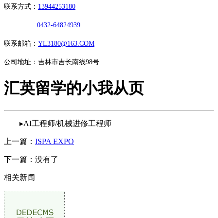
联系方式：
13944253180
0432-64824939
联系邮箱：
YL3180@163.COM
公司地址：吉林市吉长南线98号
汇英留学的小我从页
▸AI工程师/机械进修工程师
上一篇：
ISPA EXPO
下一篇：没有了
相关新闻