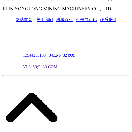
JILIN YONGLONG MINING MACHINERY CO., LTD.
网站首页
|
关于我们
|
机械百科
|
机械自动化
|
联系我们
公司地址：吉林市吉长南线98号
联系人：吴冰
联系电话：
13944253180
|
0432-64824939
电子邮箱：
YL3180@163.COM