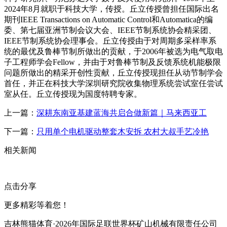
2024年8月就职于科技大学，传授。丘立传授曾担任国际出名
期刊IEEE Transactions on Automatic Control和Automatica的编
委、第七届亚洲节制会议大会、IEEE节制系统协会精采团、
IEEE节制系统协会理事会。丘立传授由于对周期多采样率系
统的最优及鲁棒节制所做出的贡献，于2006年被选为电气取电
子工程师学会Fellow，并由于对鲁棒节制及反馈系统机能极限
问题所做出的精采开创性贡献，丘立传授现担任从动节制学会
首任，并正在科技大学深圳研究院收集物理系统尝试室任尝试
室从任。丘立传授现为国度特聘专家。
上一篇：
深耕东南亚基建蓝海共启合做新篇｜马来西亚工
下一篇：
只用单个电机驱动整套木安拆 农村大叔手艺冷艳
相关新闻
点击分享
更多精彩等着您！
吉林熊猫体育·2026年国际足联世界杯矿山机械有限责任公司