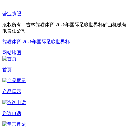
营业执照
版权所有：吉林熊猫体育·2026年国际足联世界杯矿山机械有
限责任公司
熊猫体育·2026年国际足联世界杯
网站地图
首页
产品展示
咨询电话