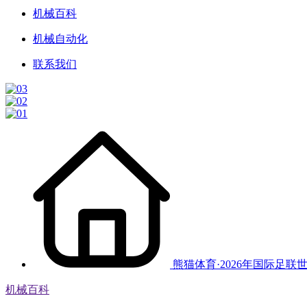
机械百科
机械自动化
联系我们
熊猫体育·2026年国际足联
机械百科