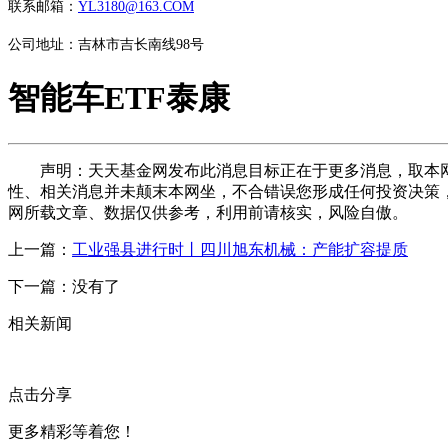
联系邮箱：
YL3180@163.COM
公司地址：吉林市吉长南线98号
智能车ETF泰康
声明：天天基金网发布此消息目标正在于更多消息，取本网
性、相关消息并未颠末本网坐，不合错误您形成任何投资决策，据此
网所载文章、数据仅供参考，利用前请核实，风险自傲。
上一篇：
工业强县进行时丨四川旭东机械：产能扩容提质
下一篇：没有了
相关新闻
点击分享
更多精彩等着您！