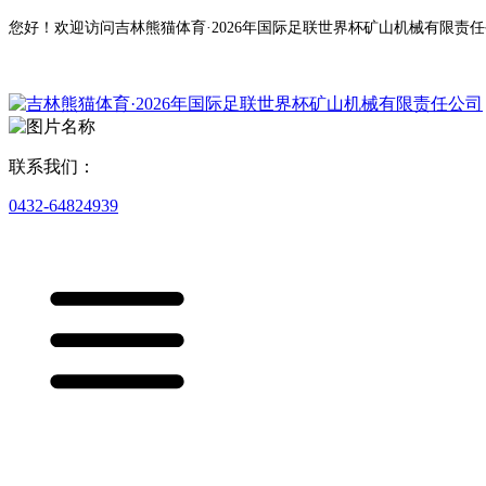
您好！欢迎访问吉林熊猫体育·2026年国际足联世界杯矿山机械有限责
联系我们：
0432-64824939