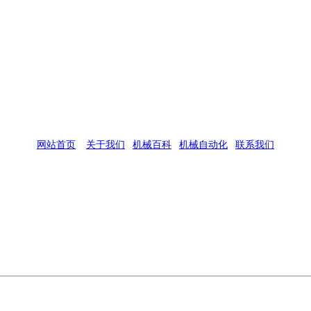
网站首页
|
关于我们
|
机械百科
|
机械自动化
|
联系我们