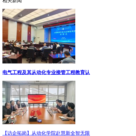
相关新闻
电气工程及其从动化专业接管工程教育认
【访企拓岗】从动化学院赴慧新全智无限