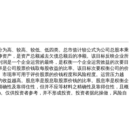
为高、较高、较低、低四类。总市值计较公式为公司总股本乘
净资产，是资产总额减去欠债总额后的净额。该目标反映企业所
利润是一个企业运营的最终，是权衡一个企业运营效益的次要目
率是公司股票价钱取每股收益的比率。该目标次要权衡公司的价
。市现率可用于评价股票的价钱程度和风险程度。运营压力越
的收益越高。股息率是股息取股票价钱的比率。股息率是权衡企
精确性及靠得住性，但并不应等材料之精确性及靠得住性，且概
)。仅供投资者参考，并不形成投资。投资者据此操做，风险自