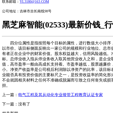
联系邮箱：
YL3180@163.COM
公司地址：吉林市吉长南线98号
黑芝麻智能(02533)最新价钱
四分位属性是指按照每个目标的属性，进行数值大小排序，
以市价。该目标侧面反映出一家公司的规模和行业地位。总市
有者正在企业中的财富价值。股东权益越大，信用风险越低。
标。总停业收入指从停业务收入取其他营业收入之和，是企业
值，高市盈率一般由高成长支持着。市盈率越低，股票越廉价
小。净资产收益率是公司税后利润除以净资产的比率，该目标
业能否具有投资价值的主要标尺之一，是投资收益率的简化形
不会就因相关材料之任何不准确或脱漏而引致之任何丧失或损
担。
上一篇：
电气工程及其从动化专业接管工程教育认证专家
下一篇：没有了