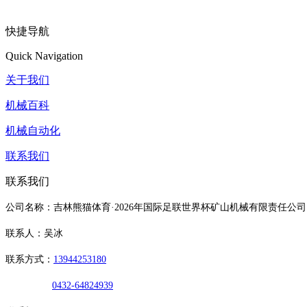
快捷导航
Quick Navigation
关于我们
机械百科
机械自动化
联系我们
联系我们
公司名称：吉林熊猫体育·2026年国际足联世界杯矿山机械有限责任公司
联系人：吴冰
联系方式：
13944253180
0432-64824939