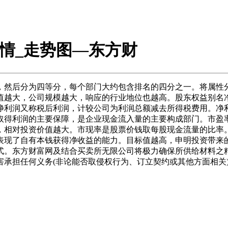
_行情_走势图—东方财
然后分为四等分，每个部门大约包含排名的四分之一。将属性分
值越大，公司规模越大，响应的行业地位也越高。股东权益别名
净利润又称税后利润，计较公司为利润总额减去所得税费用。净
取得利润的主要保障，是企业现金流入量的主要构成部门。市盈
，相对投资价值越大。市现率是股票价钱取每股现金流量的比率
表现了自有本钱获得净收益的能力。目标值越高，申明投资带来
式。东方财富网及结合买卖所无限公司将极力确保所供给材料之
害承担任何义务(非论能否取侵权行为、订立契约或其他方面相关