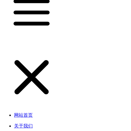
网站首页
关于我们