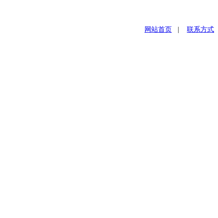
网站首页
|
联系方式