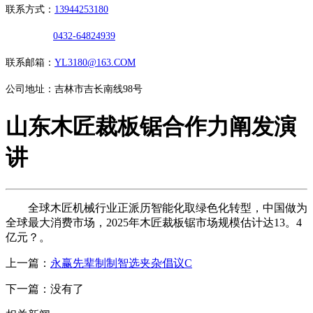
联系方式：
13944253180
0432-64824939
联系邮箱：
YL3180@163.COM
公司地址：吉林市吉长南线98号
山东木匠裁板锯合作力阐发演
讲
全球木匠机械行业正派历智能化取绿色化转型，中国做为
全球最大消费市场，2025年木匠裁板锯市场规模估计达13。4
亿元？。
上一篇：
永赢先辈制制智选夹杂倡议C
下一篇：没有了