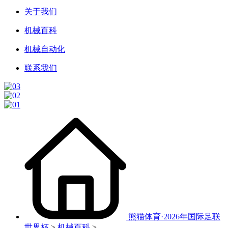
关于我们
机械百科
机械自动化
联系我们
熊猫体育·2026年国际足联
世界杯
>
机械百科
>