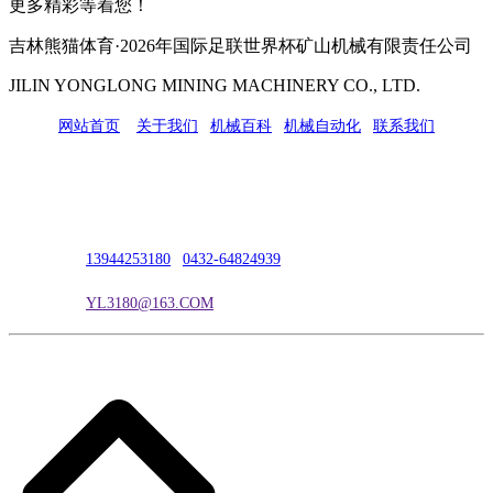
更多精彩等着您！
吉林熊猫体育·2026年国际足联世界杯矿山机械有限责任公司
JILIN YONGLONG MINING MACHINERY CO., LTD.
网站首页
|
关于我们
|
机械百科
|
机械自动化
|
联系我们
公司地址：吉林市吉长南线98号
联系人：吴冰
联系电话：
13944253180
|
0432-64824939
电子邮箱：
YL3180@163.COM