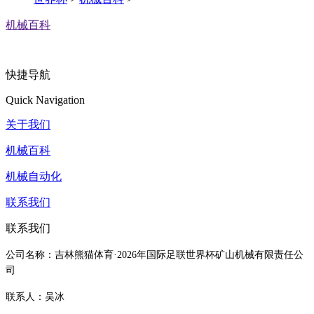
机械百科
快捷导航
Quick Navigation
关于我们
机械百科
机械自动化
联系我们
联系我们
公司名称：吉林熊猫体育·2026年国际足联世界杯矿山机械有限责任公
司
联系人：吴冰