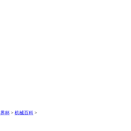
世界杯
>
机械百科
>