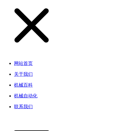
网站首页
关于我们
机械百科
机械自动化
联系我们