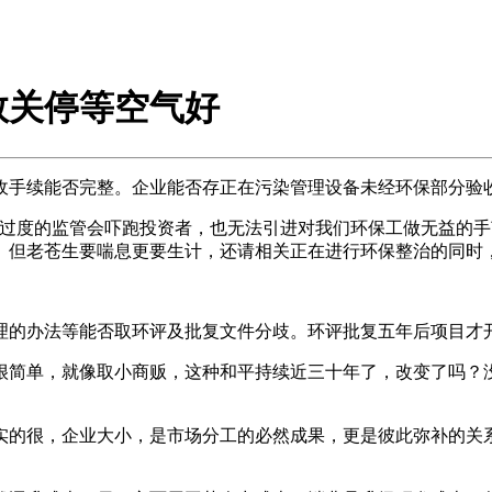
数关停等空气好
手续能否完整。企业能否存正在污染管理设备未经环保部分验
度的监管会吓跑投资者，也无法引进对我们环保工做无益的手
。但老苍生要喘息更要生计，还请相关正在进行环保整治的同时
的办法等能否取环评及批复文件分歧。环评批复五年后项目才
简单，就像取小商贩，这种和平持续近三十年了，改变了吗？没
的很，企业大小，是市场分工的必然成果，更是彼此弥补的关系