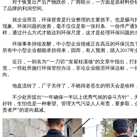
对于恢复出产后产物跌价，厂商暗示，一方面是原材料价钱
了品牌的利润空间。
就企业而言，环保督查是行业整理的主要抓手。也是赐与持
现象。环保问题的改善，毫不仅仅是靠一张封条、一份停产通
样，通过什么方式才能达到环保尺度，这才是处理环保问题的
环保事务持续发酵，中小型企业很难正在高压的环保沉负下存
所有中小型企业都能承担得来，因而，有人预测，踏入2017
近日，一则名为“‘一刀切’”发翟桂溪做”的文章中指出，
觉，一些处所施行环保管控办法，非论企业能否环保达标，一
向。
地盘流转了，厂子关停了，不晓得老苍生的明天会是啥样，
不少处所提出“一年确保一半以上优秀气候的奋斗方针”，天
好转，生怕也是一种奢望。管理大气污染人人有责，要参取，
责者严”的逆向裁减。