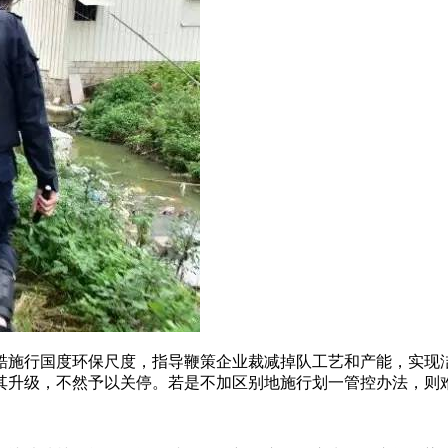
施行国度环保尺度，指导鞭策企业裁减掉队工艺和产能，实现洁
其升级，不然予以关停。若是不加区别地施行划一管控办法，则