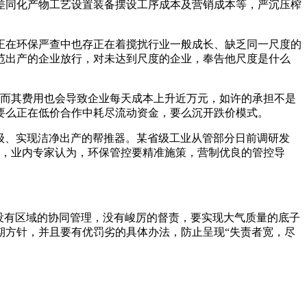
同化产物工艺设置装备摆设工序成本及营销成本等，严沉压榨
在环保严查中也存正在着搅扰行业一般成长、缺乏同一尺度的
范出产的企业放行，对未达到尺度的企业，奉告他尺度是什么
而其费用也会导致企业每天成本上升近万元，如许的承担不是
，要么正在低价合作中耗尽流动资金，要么沉开跌价模式。
级、实现洁净出产的帮推器。某省级工业从管部分日前调研发
象，业内专家认为，环保管控要精准施策，营制优良的管控导
没有区域的协同管理，没有峻厉的督责，要实现大气质量的底子
期方针，并且要有优罚劣的具体办法，防止呈现“失责者宽，尽