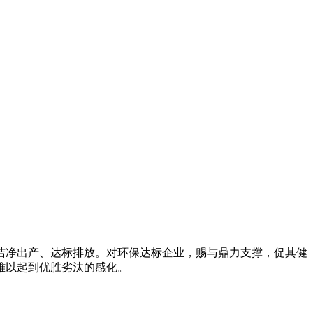
净出产、达标排放。对环保达标企业，赐与鼎力支撑，促其健
难以起到优胜劣汰的感化。